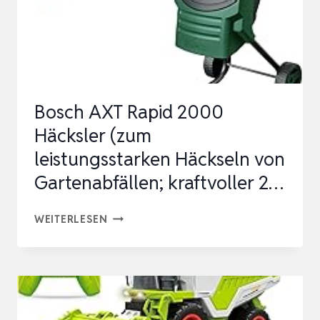
LEISTUNG,
MAX.
44MM
ASTSTÄ…
Bosch AXT Rapid 2000
Häcksler (zum
leistungsstarken Häckseln von
Gartenabfällen; kraftvoller 2…
BOSCH
WEITERLESEN
AXT
RAPID
2000
HÄCKSLER