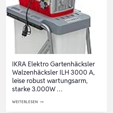
60
CB
(2800
W,
MAX.
45
MM
ASTSTÄRKE,
IKRA Elektro Gartenhäcksler
SCHNEIDWALZE,
Walzenhäcksler ILH 3000 A,
GROSSE T
leise robust wartungsarm,
…
starke 3.000W …
IKRA
WEITERLESEN
ELEKTRO