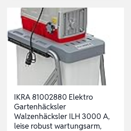
FERNGESTEUERTER
MÄHDRESCHER
FERNGESTEUERT
GROSS F
ÜR K
INDER, F
ERNGESTEUERT M
ÄHDRESCHE…
IKRA 81002880 Elektro
Gartenhäcksler
Walzenhäcksler ILH 3000 A,
leise robust wartungsarm,