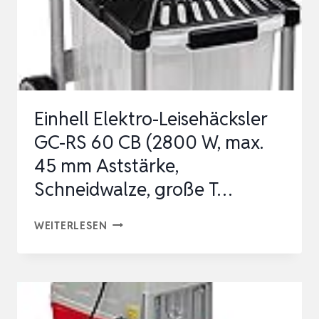
Einhell Elektro-Leisehäcksler
GC-RS 60 CB (2800 W, max.
45 mm Aststärke,
Schneidwalze, große T…
EINHELL
WEITERLESEN
ELEKTRO-
LEISEHÄCKSLER
GC-
RS