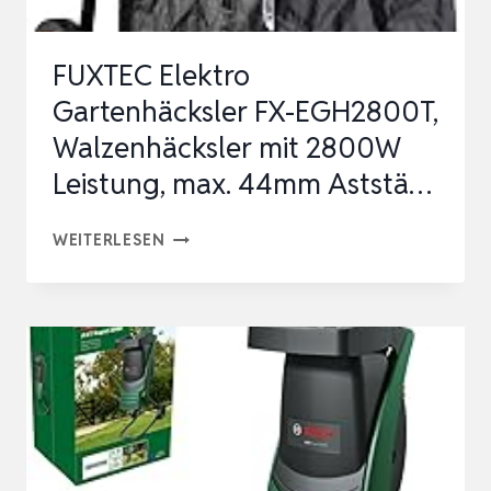
FUXTEC Elektro
Gartenhäcksler FX-EGH2800T,
Walzenhäcksler mit 2800W
Leistung, max. 44mm Aststä…
FUXTEC
WEITERLESEN
ELEKTRO
GARTENHÄCKSLER
FX-
EGH2800T,
WALZENHÄCKSLER
MIT
2800W