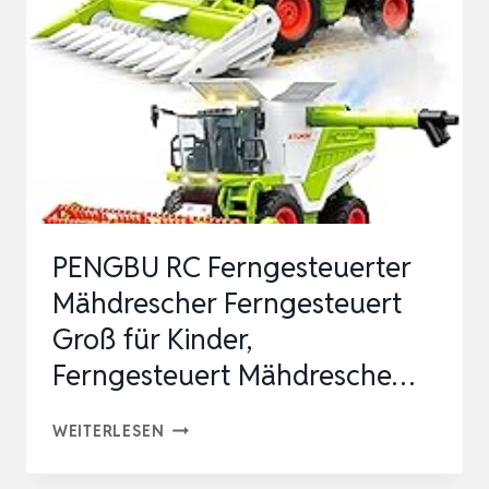
(ZUM
LEISTUNGSSTARKEN
HÄCKSELN
VON
GARTENABFÄLLEN;
KRAFTVOLLER
2…
PENGBU RC Ferngesteuerter
Mähdrescher Ferngesteuert
Groß für Kinder,
Ferngesteuert Mähdresche…
PENGBU
WEITERLESEN
RC