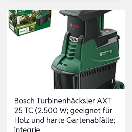
GARTENHÄCKSLER
WALZENHÄCKSLER
ILH
3000
A,
LEISE
ROBUST
WARTUNGSARM,
STARKE
3.000W
…
Bosch Turbinenhäcksler AXT
25 TC (2.500 W; geeignet für
Holz und harte Gartenabfälle;
integrie…