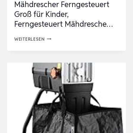
Mähdrescher Ferngesteuert
Groß für Kinder,
Ferngesteuert Mähdresche…
PENGBU
WEITERLESEN
RC
FERNGESTEUERTER
MÄHDRESCHER
FERNGESTEUERT
GROSS F
ÜR K
INDER, F
ERNGESTEUERT M
ÄHDRESCHE…