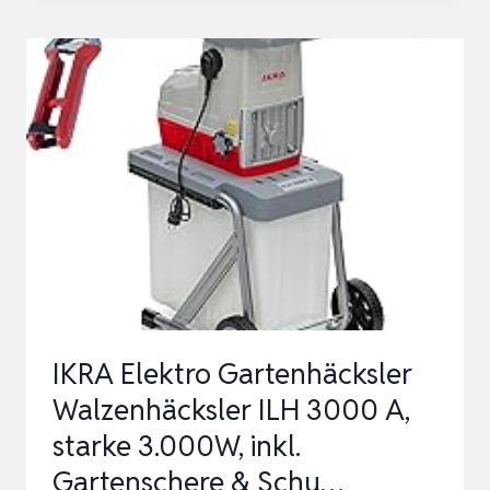
GARTENHÄCKSLER
WALZENHÄCKSLER
ILH
3000
A,
STARKE
3.000W,
ASTSTÄRKE
BIS
44MM,
INKL…
IKRA Elektro Gartenhäcksler
Walzenhäcksler ILH 3000 A,
starke 3.000W, inkl.
Gartenschere & Schu…