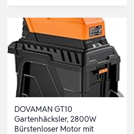
81002880
ELEKTRO
GARTENHÄCKSLER
WALZENHÄCKSLER
ILH
3000
A,
LEISE
ROBUST
WARTUNGSARM,
STARK…
DOVAMAN GT10
Gartenhäcksler, 2800W
Bürstenloser Motor mit