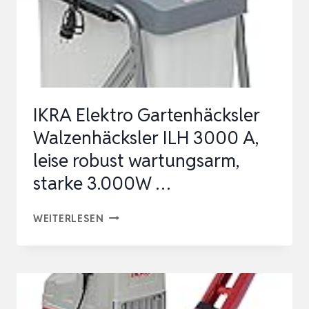
IKRA Elektro Gartenhäcksler
Walzenhäcksler ILH 3000 A,
leise robust wartungsarm,
starke 3.000W …
IKRA
WEITERLESEN
ELEKTRO
GARTENHÄCKSLER
WALZENHÄCKSLER
ILH