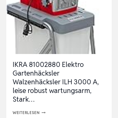
WALZENHÄCKSLER
MIT
2800W
LEISTUNG,
MAX.
44MM
ASTSTÄ…
IKRA 81002880 Elektro
Gartenhäcksler
Walzenhäcksler ILH 3000 A,
leise robust wartungsarm,
Stark…
IKRA
WEITERLESEN