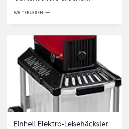
IKRA
WEITERLESEN
ELEKTRO
GARTENHÄCKSLER
WALZENHÄCKSLER
ILH
3000
A,
STARKE
3.000W,
INKL.
GARTENSCHERE
&
SCHU…
Einhell Elektro-Leisehäcksler