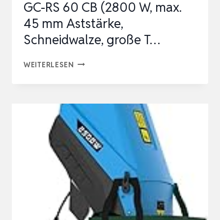
GC-RS 60 CB (2800 W, max.
45 mm Aststärke,
Schneidwalze, große T…
EINHELL
WEITERLESEN
ELEKTRO-
LEISEHÄCKSLER
GC-
RS
60
CB
(2800
W,
MAX.
45