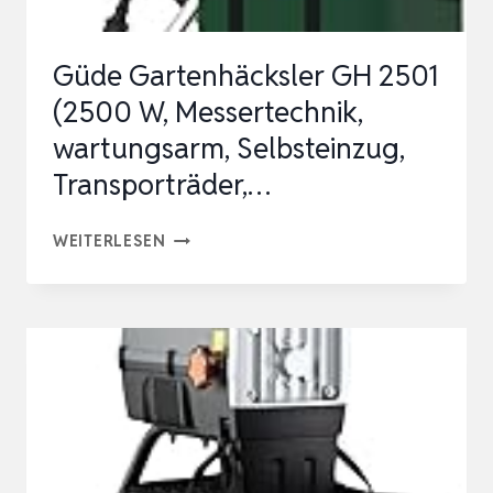
MM
ASTSTÄRKE,
Güde Gartenhäcksler GH 2501
SCHNEIDWALZE,
(2500 W, Messertechnik,
GROSSE T
wartungsarm, Selbsteinzug,
…
Transporträder,…
GÜDE
WEITERLESEN
GARTENHÄCKSLER
GH
2501
(2500
W,
MESSERTECHNIK,
WARTUNGSARM,