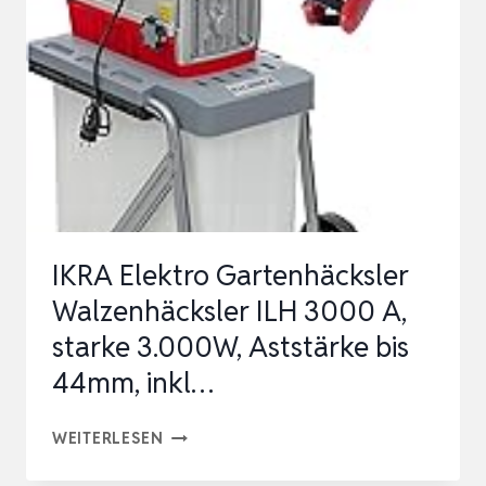
3000
A,
LEISE
ROBUST
WARTUNGSARM,
STARKE
3.000W
…
IKRA Elektro Gartenhäcksler
Walzenhäcksler ILH 3000 A,
starke 3.000W, Aststärke bis
44mm, inkl…
IKRA
WEITERLESEN
ELEKTRO