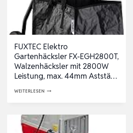
SELBSTEINZUG,
TRANSPORTRÄDER,
…
FUXTEC Elektro
Gartenhäcksler FX-EGH2800T,
Walzenhäcksler mit 2800W
Leistung, max. 44mm Aststä…
FUXTEC
WEITERLESEN
ELEKTRO
GARTENHÄCKSLER
FX-
EGH2800T,