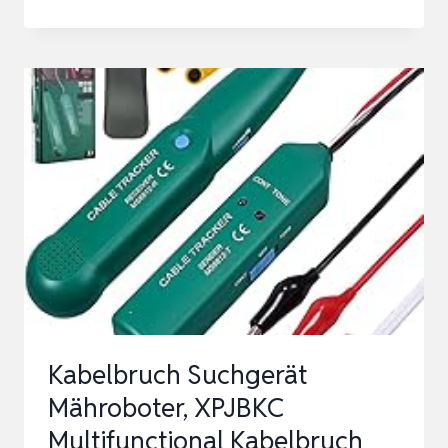
TRACKER
MIT
AKKU,
KABELBRUCH
SUCHGERÄT
MÄHROBOTER,
MS6812
KABELTESTER
ZUM
DURCHGANG
DES
T…
Kabelbruch Suchgerät
Mähroboter, XPJBKC
Multifunctional Kabelbruch