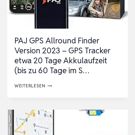
TAGE
STANDBY-
ZEIT,
5
PAJ GPS Allround Finder
SEKUNDEN
Version 2023 – GPS Tracker
ZUM
etwa 20 Tage Akkulaufzeit
AKTUALISIEREN
(bis zu 60 Tage im S…
D…
PAJ
WEITERLESEN
GPS
ALLROUND
FINDER
VERSION
2023