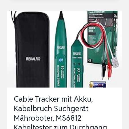
GPS
TRACKER
4G,
1500MAH
60
TAGE
LANGZEITBATTERIE,
MAGNETISCHER
LIVE
ORTUNGSGERÄT
SEN…
Cable Tracker mit Akku,
Kabelbruch Suchgerät
Mähroboter, MS6812
Kabeltester zum Durchgang