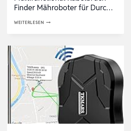
Finder Mähroboter für Durc…
KABELBRUCH
WEITERLESEN
SUCHGERÄT
MÄHROBOTER,
XPJBKC
MULTIFUNCTIONAL
KABELBRUCH
FINDER
MÄHROBOTER
FÜR
DURC…