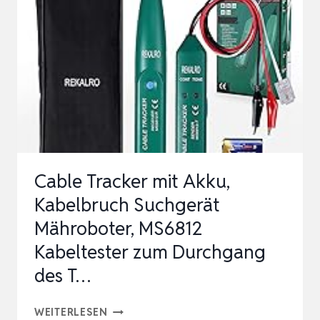
OHNE
ABO,
20000MAH
LANGER
AKKULAUFZEIT
MAGNET
PEILSENDER,
IP67
Cable Tracker mit Akku,
WASSERD…
Kabelbruch Suchgerät
Mähroboter, MS6812
Kabeltester zum Durchgang
des T…
CABLE
WEITERLESEN