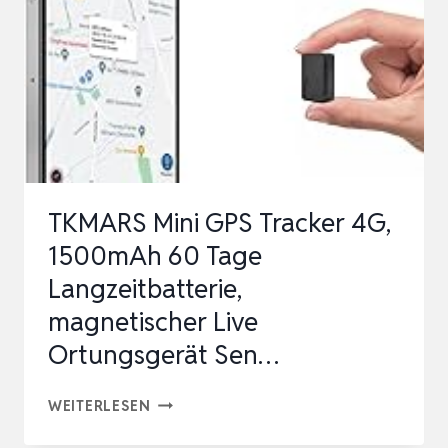
–
GPS
TRACKER
ETWA
20
TAGE
AKKULAUFZEIT
TKMARS Mini GPS Tracker 4G,
(BIS
1500mAh 60 Tage
ZU
Langzeitbatterie,
60
magnetischer Live
TAGE
IM
Ortungsgerät Sen…
S…
TKMARS
WEITERLESEN
MINI