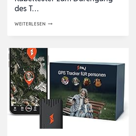
des T…
CABLE
WEITERLESEN
TRACKER
MIT
AKKU,
KABELBRUCH
SUCHGERÄT
MÄHROBOTER,
MS6812
KABELTESTER
ZUM
DURCHGANG
DES
T…