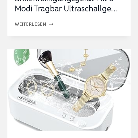
Modi Tragbar Ultraschallge…
ULTRASCHALLREINIGUNGSGERÄT
WEITERLESEN
PHNITI
47KHZ
BRILLENREINIGUNGSGERÄT
MIT
3
MODI
TRAGBAR
ULTRASCHALLGE…