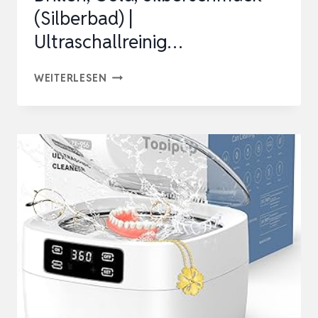
(Silberbad) |
Ultraschallreinig…
MFA
WEITERLESEN
ULTRASCHALLREINIGUNGSGERÄT
FÜR
BRILLEN,
GOLD,
SILBERSCHMUCK
(SILBERBAD)
|
ULTRASCHALLREINIG…