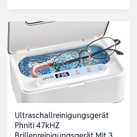
|
ULTRASCHALLREINIGUNGSGERÄT
FÜR
BRILLEN,
GOLD
&
SILBERSCHMUCK
(SILBERBAD)
|
ULTRASCHALLR…
Ultraschallreinigungsgerät
Phniti 47kHZ
Brillenreinigungsgerät Mit 3