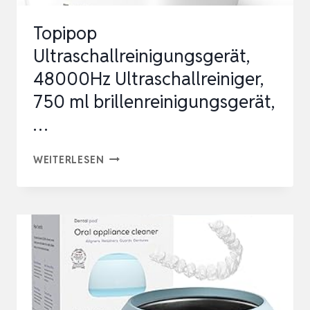
Topipop
Ultraschallreinigungsgerät,
48000Hz Ultraschallreiniger,
750 ml brillenreinigungsgerät,
…
TOPIPOP
WEITERLESEN
ULTRASCHALLREINIGUNGSGERÄT,
48000HZ
ULTRASCHALLREINIGER,
750
ML
BRILLENREINIGUNGSGERÄT,
…