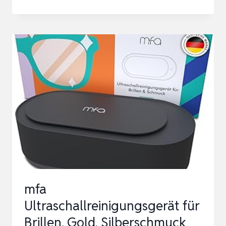
ULTRASCHALLREINIGUNGSGERÄT
EDELSTAHL
30L
ULTRASCHALLREINIGER
600W
MIT
HEIZUNG
TIMER
DEG…
mfa
Ultraschallreinigungsgerät für
Brillen, Gold, Silberschmuck