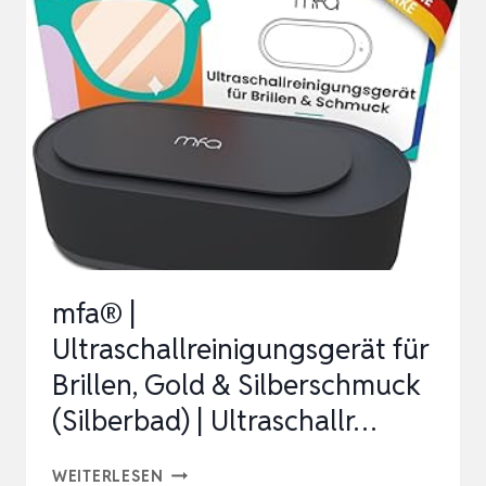
DER
ORIGINALE
ULTRASCHALLREINIGER
FÜR
ZAHNSCHIENEN…
mfa® |
Ultraschallreinigungsgerät für
Brillen, Gold & Silberschmuck
(Silberbad) | Ultraschallr…
MFA®
WEITERLESEN