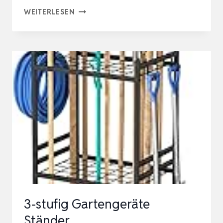
SINOER
WEITERLESEN
GARTENGARAGENWERKZEUG-
ORGANIZER,
GARTENWERKZEUG-
AUFBEWAHRUNG,
GARTENWERKZEUG-
AUFBEWAHRUNGS…
3-stufig Gartengeräte
Ständer,