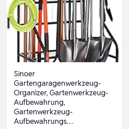
61X45X45CM
GRÜN
–
20
FÄCHER
GERÄTEHALTER
&
ORGANIZER
Sinoer
ZUR…
Gartengaragenwerkzeug-
Organizer, Gartenwerkzeug-
Aufbewahrung,
Gartenwerkzeug-
Aufbewahrungs…