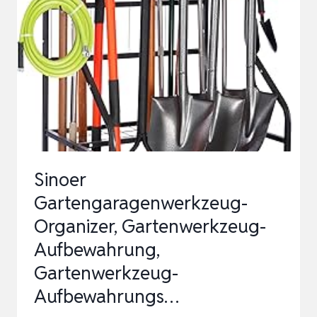
HALTER
+
8
HAKEN
EDELSTAHL
GERÄTEHALTER,
SELBSTKLEBEND
GARTENGE…
Sinoer
Gartengaragenwerkzeug-
Organizer, Gartenwerkzeug-
Aufbewahrung,
Gartenwerkzeug-
Aufbewahrungs…