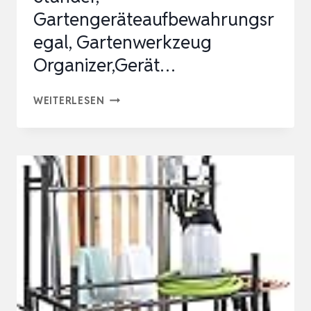
Gartengeräteaufbewahrungsr
egal, Gartenwerkzeug
Organizer,Gerät…
3-
WEITERLESEN
STUFIG
GARTENGERÄTE
STÄNDER,
GARTENGERÄTEAUFBEWAHRUNGSREGA
GARTENWERKZEUG
ORGANIZER,GERÄT…