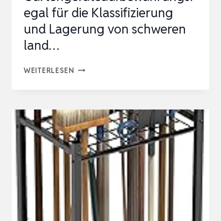
egal für die Klassifizierung
und Lagerung von schweren
land…
MEHRZWECK-
WEITERLESEN
GARTENGERÄTEAUFBEWAHRUNGSREGA
FÜR
DIE
KLASSIFIZIERUNG
UND
LAGERUNG
VON
SCHWEREN
LAND…