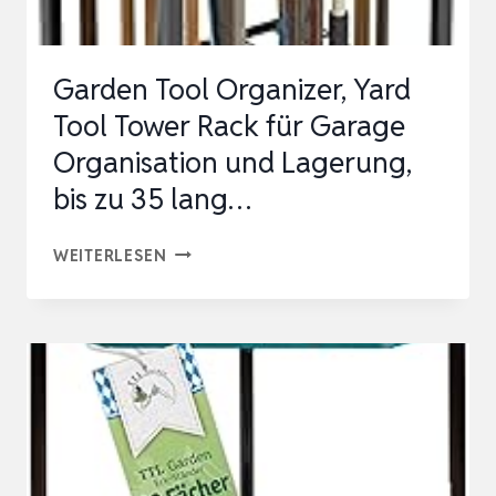
Garden Tool Organizer, Yard
Tool Tower Rack für Garage
Organisation und Lagerung,
bis zu 35 lang…
GARDEN
WEITERLESEN
TOOL
ORGANIZER,
YARD
TOOL
TOWER
RACK
FÜR