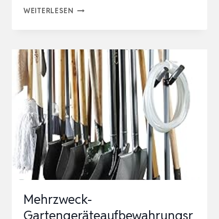
SINOER
WEITERLESEN
GARTENGARAGENWERKZEUG-
ORGANIZER,
GARTENWERKZEUG-
AUFBEWAHRUNG,
GARTENWERKZEUG-
AUFBEWAHRUNGS…
Mehrzweck-
Gartengeräteaufbewahrungsr