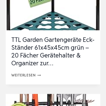
GARAGE
ORGANISATION
UND
LAGERUNG,
BIS
TTL Garden Gartengeräte Eck-
ZU
Ständer 61x45x45cm grün –
35
20 Fächer Gerätehalter &
LANG…
Organizer zur…
TTL
WEITERLESEN
GARDEN
GARTENGERÄTE
ECK-
STÄNDER