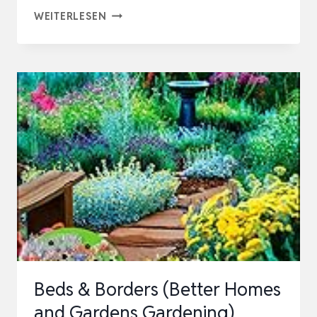
LANDRACE
WEITERLESEN
GARDENING:
STUDENT
EDITION
IN
BLACK
AND
WHITE
(LANDRACE
GARDENING
–
INTERNATIONAL
EDITIONS)
Beds & Borders (Better Homes
and Gardens Gardening)