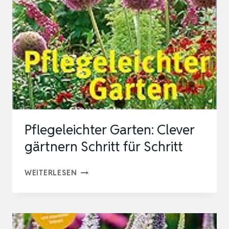
PROFI-
TIPPS
VON
„MEIN
SCHÖNER
GARTEN“
FÜR
DAS
Pflegeleichter Garten: Clever
GANZE
gärtnern Schritt für Schritt
JAHR:
DIE
PFLEGELEICHTER
WEITERLESEN
PE…
GARTEN:
CLEVER
GÄRTNERN