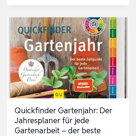
SCHÖNHEITEN
FÜR
DEN
GARTEN:
WIE
SIE
IHREN
GARTEN
FÜR
DAS
KLIMA
WANDELN
Quickfinder Gartenjahr: Der
(BLV
Jahresplaner für jede
GESTALTUNG…
Gartenarbeit – der beste