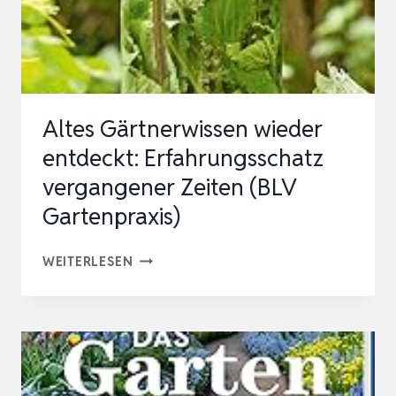
GARTENEXPERTEN
MIT
ÜBER
50…
Altes Gärtnerwissen wieder
entdeckt: Erfahrungsschatz
vergangener Zeiten (BLV
Gartenpraxis)
ALTES
WEITERLESEN
GÄRTNERWISSEN
WIEDER
ENTDECKT:
ERFAHRUNGSSCHATZ
VERGANGENER