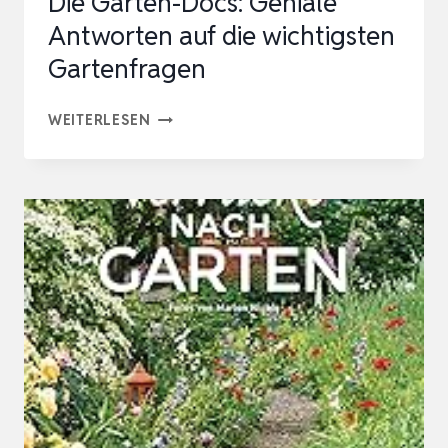
Die Garten-Docs: Geniale
Antworten auf die wichtigsten
Gartenfragen
DIE
WEITERLESEN
GARTEN-
DOCS:
GENIALE
ANTWORTEN
AUF
DIE
WICHTIGSTEN
GARTENFRAGEN