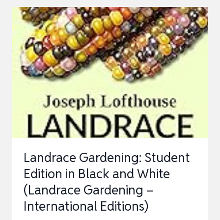
–
MIT
PROFI-
TIPPS
VON
„MEIN
SCHÖNER
GARTEN“
FÜR
DAS
Landrace Gardening: Student
GANZE
Edition in Black and White
JAHR:
(Landrace Gardening –
DIE
International Editions)
PE…