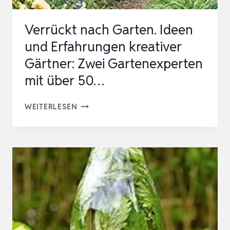
Verrückt nach Garten. Ideen
und Erfahrungen kreativer
Gärtner: Zwei Gartenexperten
mit über 50…
VERRÜCKT
WEITERLESEN
NACH
GARTEN.
IDEEN
UND
ERFAHRUNGEN
KREATIVER
GÄRTNER:
ZWEI