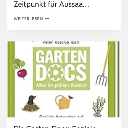
Zeitpunkt für Aussaa…
QUICKFINDER
WEITERLESEN
GARTENJAHR:
DER
JAHRESPLANER
FÜR
JEDE
GARTENARBEIT
–
DER
BESTE
ZEITPUNKT
FÜR
AUSSAA…