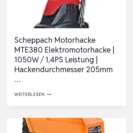
BENZIN
HANDGEFÜHRTE
GARTENBAUMGRÄBER
LU…
Scheppach Motorhacke
MTE380 Elektromotorhacke |
1050W / 1,4PS Leistung |
Hackendurchmesser 205mm
…
SCHEPPACH
WEITERLESEN
MOTORHACKE
MTE380
ELEKTROMOTORHACKE
|