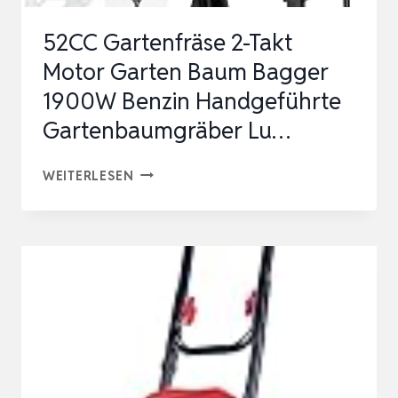
LEISTUNG,
52CC Gartenfräse 2-Takt
2-
Motor Garten Baum Bagger
TAKT
1900W Benzin Handgeführte
–
Gartenbaumgräber Lu…
PR…
52CC
WEITERLESEN
GARTENFRÄSE
2-
TAKT
MOTOR
GARTEN
BAUM
BAGGER
1900W