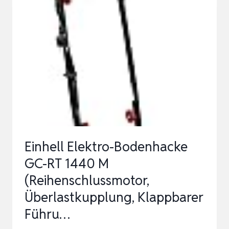
|
1050W
/
1,4PS
LEISTUNG
|
HACKENDURCHMESSER
205MM
…
Einhell Elektro-Bodenhacke
GC-RT 1440 M
(Reihenschlussmotor,
Überlastkupplung, Klappbarer
Führu…