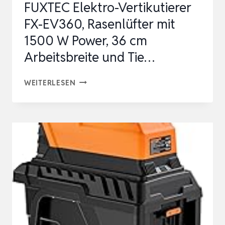
FUXTEC Elektro-Vertikutierer
FX-EV360, Rasenlüfter mit
1500 W Power, 36 cm
Arbeitsbreite und Tie…
FUXTEC
WEITERLESEN
ELEKTRO-
VERTIKUTIERER
FX-
EV360,
RASENLÜFTER
MIT
1500
W
POWER,