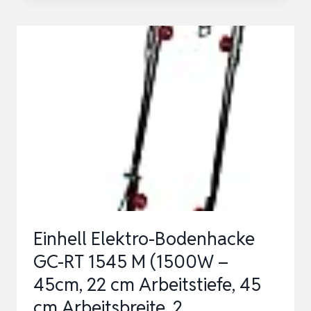
RASENTRIMMER
MIT
AKKU
FREISCHNEIDER
ELEKTRISCHER
3-
IN-
1
AKKU
MOTORSENSE
RASENTRIMMER
Einhell Elektro-Bodenhacke
MIT…
GC-RT 1545 M (1500W –
45cm, 22 cm Arbeitstiefe, 45
cm Arbeitsbreite, 2…