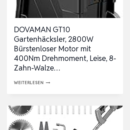
36
CM
ARBEITSBREITE
DOVAMAN GT10
UND
Gartenhäcksler, 2800W
TIE…
Bürstenloser Motor mit
400Nm Drehmoment, Leise, 8-
Zahn-Walze…
DOVAMAN
WEITERLESEN
GT10
GARTENHÄCKSLER,
2800W
BÜRSTENLOSER
MOTOR