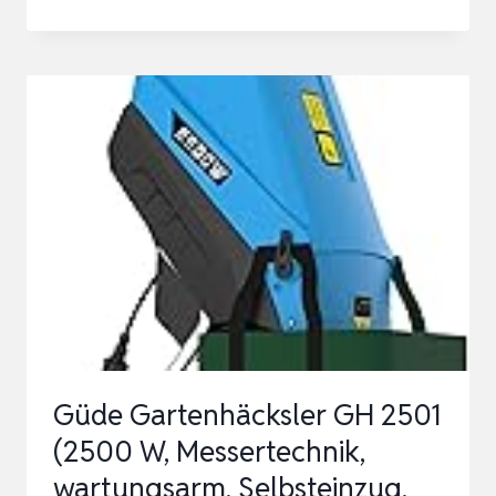
ELEKTRO-
BODENHACKE
GC-
RT
1545
M
(1500W
–
45CM,
22
CM
ARBEITSTIEFE,
Güde Gartenhäcksler GH 2501
45
(2500 W, Messertechnik,
CM
wartungsarm, Selbsteinzug,
ARBEITSBREITE,