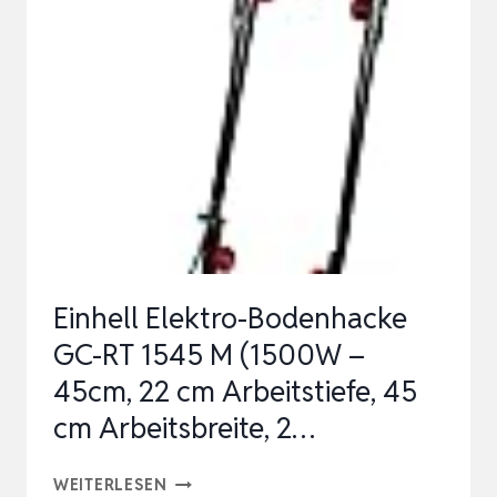
|
1050-
1800
WATT
|
36-
45CM
ARBEITSBREITE
|
Einhell Elektro-Bodenhacke
4
GC-RT 1545 M (1500W –
MODELLE
45cm, 22 cm Arbeitstiefe, 45
|
cm Arbeitsbreite, 2…
SCHU…
EINHELL
WEITERLESEN