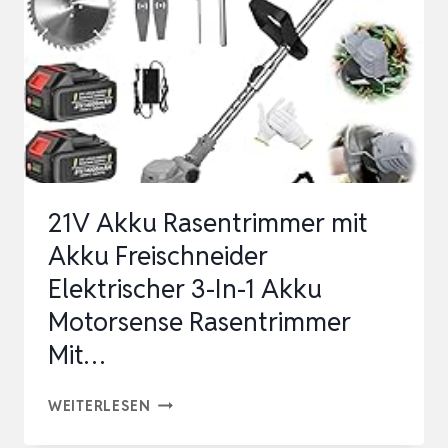
MIT
400NM
DREHMOMENT,
LEISE,
8-
ZAHN-
WALZE…
21V Akku Rasentrimmer mit
Akku Freischneider
Elektrischer 3-In-1 Akku
Motorsense Rasentrimmer
Mit…
21V
WEITERLESEN
AKKU