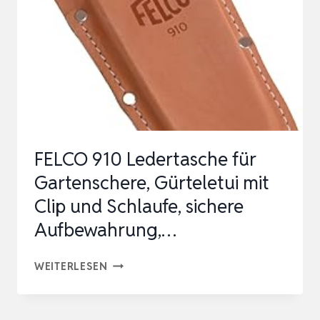
&
UV-
SCHUTZ
MIT
REISSVERSCHLUSSTÜR,GARAGENZELT F
ÜR …
FELCO 910 Ledertasche für
Gartenschere, Gürteletui mit
Clip und Schlaufe, sichere
Aufbewahrung,…
FELCO
WEITERLESEN
910
LEDERTASCHE