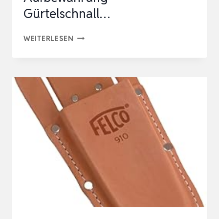
Gürtelschnall…
NANXSON
WEITERLESEN
UNISEX
WERKZEUGSCHÜRZE
SEGELTUCHSCHÜRZE
GARTENSCHÜRZE
KURZ
AUFBEWAHRUNG
GÜRTELSCHNALL…