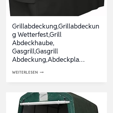
SICHERE
AUFBEWAHRUNG,
…
Grillabdeckung,Grillabdeckun
g Wetterfest,Grill
Abdeckhaube,
Gasgrill,Gasgrill
Abdeckung,Abdeckpla…
GRILLABDECKUNG,GRILLABDECKUNG
WEITERLESEN
WETTERFEST,GRILL
ABDECKHAUBE,
GASGRILL,GASGRILL
ABDECKUNG,ABDECKPLA…