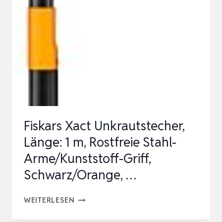
&
VERDICKT,
HITZEBESTÄNDIGE
GRILLMATTE
BIS
CA.
1000°C,
…
Fiskars Xact Unkrautstecher,
Länge: 1 m, Rostfreie Stahl-
Arme/Kunststoff-Griff,
Schwarz/Orange, …
FISKARS
WEITERLESEN
XACT