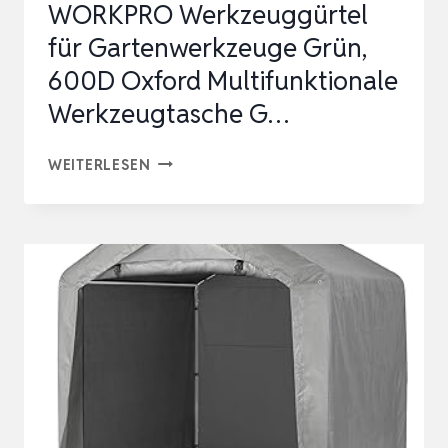
WORKPRO Werkzeuggürtel
für Gartenwerkzeuge Grün,
600D Oxford Multifunktionale
Werkzeugtasche G…
WORKPRO
WEITERLESEN
WERKZEUGGÜRTEL
FÜR
GARTENWERKZEUGE
GRÜN,
600D
OXFORD
MULTIFUNKTIONALE
WERKZEUGTASCHE
G…