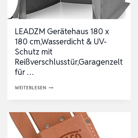
LEADZM Gerätehaus 180 x
180 cm,Wasserdicht & UV-
Schutz mit
Reißverschlusstür,Garagenzelt
für …
LEADZM
WEITERLESEN
GERÄTEHAUS
180
X
180
CM,WASSERDICHT