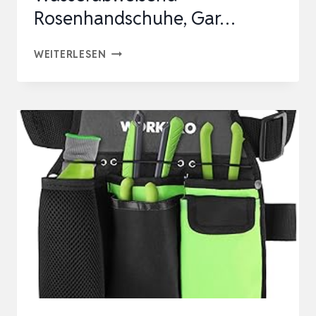
Rosenhandschuhe, Gar…
KAYGO
WEITERLESEN
LANGE
GARTENHANDSCHUHE
FÜR
DAMEN,
KUNSTLEDER
GAUNTLET
WASSERABWEISEND
ROSENHANDSCHUHE,
GAR…