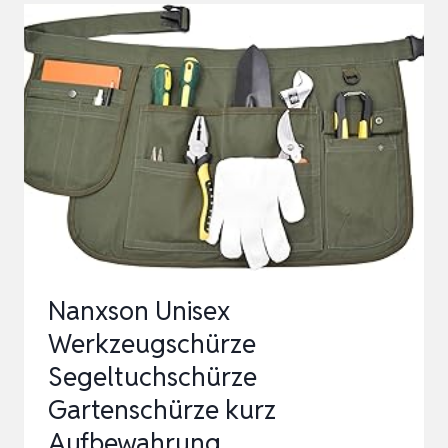
FÜR
GARTENSCHERE,
GÜRTELETUI
MIT
CLIP
UND
SCHLAUFE,
SICHERE
AUFBEWAHRUNG,
…
Nanxson Unisex
Werkzeugschürze
Segeltuchschürze
Gartenschürze kurz
Aufbewahrung