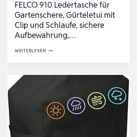
FELCO 910 Ledertasche für
Gartenschere, Gürteletui mit
Clip und Schlaufe, sichere
Aufbewahrung,…
FELCO
WEITERLESEN
910
LEDERTASCHE
FÜR
GARTENSCHERE,
GÜRTELETUI
MIT
CLIP
UND
SCHLAUFE,