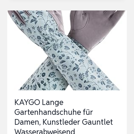
UNKRAUTSTECHER,
LÄNGE:
1
M,
ROSTFREIE
STAHL-
ARME/KUNSTSTOFF-
GRIFF,
SCHWARZ/ORANGE,
…
KAYGO Lange
Gartenhandschuhe für
Damen, Kunstleder Gauntlet
Wasserabweisend