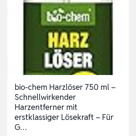
ZOLL
MINI
KETTENSÄGE
MIT
TELESKOPSTANGE
&
33
MM
ELEKTRO
bio-chem Harzlöser 750 ml –
GARTENSCHERE,
Schnellwirkender
4-
Harzentferner mit
IN-
erstklassiger Lösekraft – Für
1
G…
G…