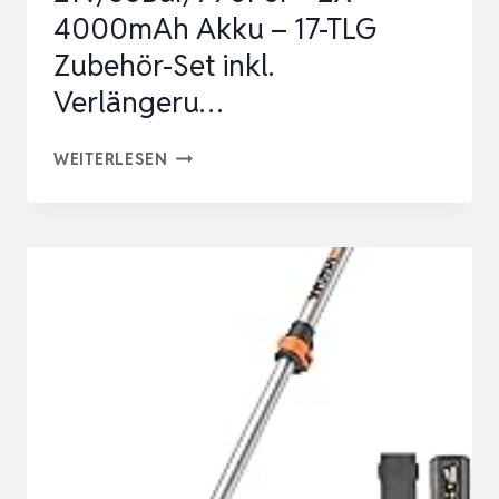
4000mAh Akku – 17-TLG
Zubehör-Set inkl.
Verlängeru…
AKKU
WEITERLESEN
HOCHDRUCKREINIGER
21V/68BAR/990PSI
–
2X
4000MAH
AKKU
–
17-
TLG
ZUBEHÖR-