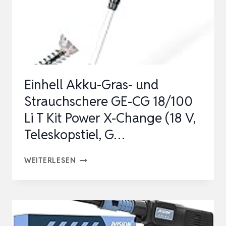
ION
AKKU,
LADESTATION,
SPULE,
SICHERHEITSS…
Einhell Akku-Gras- und
Strauchschere GE-CG 18/100
Li T Kit Power X-Change (18 V,
Teleskopstiel, G…
EINHELL
WEITERLESEN
AKKU-
GRAS-
UND
STRAUCHSCHERE