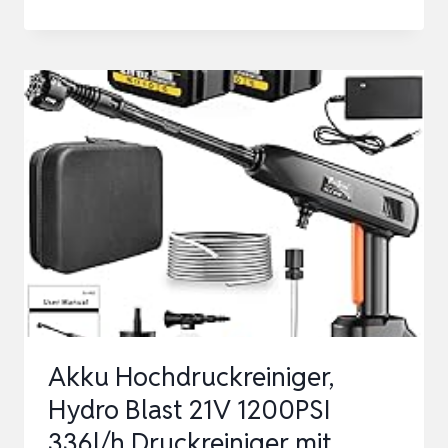
AKKU
HOCHDRUCKREINIGER
MOBILER
MIT
WASSERHAHNANSCHLUSS
&
2X
4000MAH
AKKU,
KABELLOSER
PRES…
Akku Hochdruckreiniger,
Hydro Blast 21V 1200PSI
336l/h Druckreiniger mit