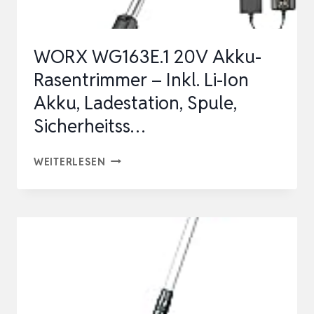
SET
INKL.
WORX WG163E.1 20V Akku-
VERLÄNGERU…
Rasentrimmer –​​ Inkl. Li-Ion
Akku, Ladestation, Spule,
Sicherheitss…
WORX
WEITERLESEN
WG163E.1
20V
AKKU-
RASENTRIMMER
–​​
INKL.
LI-