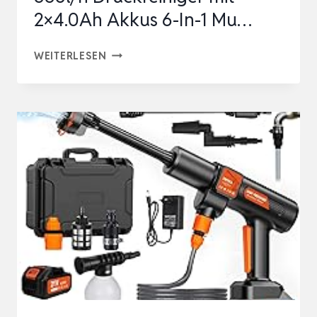
2×4.0Ah Akkus 6-In-1 Mu…
AKKU
WEITERLESEN
HOCHDRUCKREINIGER,
HYDRO
BLAST
21V
1200PSI
336L/H
DRUCKREINIGER
MIT
2×4.0AH
AKKUS
6-
IN-