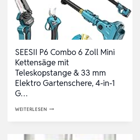
SEESII P6 Combo 6 Zoll Mini
Kettensäge mit
Teleskopstange & 33 mm
Elektro Gartenschere, 4-in-1
G…
SEESII
WEITERLESEN
P6
COMBO
6