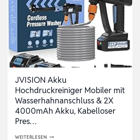
GE-
CG
18/100
LI
T
KIT
POWER
X-
JVISION Akku
CHANGE
Hochdruckreiniger Mobiler mit
(18
Wasserhahnanschluss & 2X
V,
4000mAh Akku, Kabelloser
TELESKOPSTIEL,
G…
Pres…
JVISION
WEITERLESEN