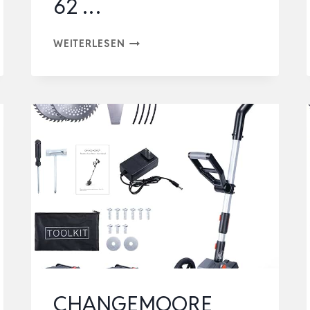
62 …
AL-
WEITERLESEN
KO
GARTENWALZE
GW
50,
50
CM
,
ARBEITSBREITE,
GEWICHT
MIT
SANDFÜLLUNG
108
KG
CHANGEMOORE