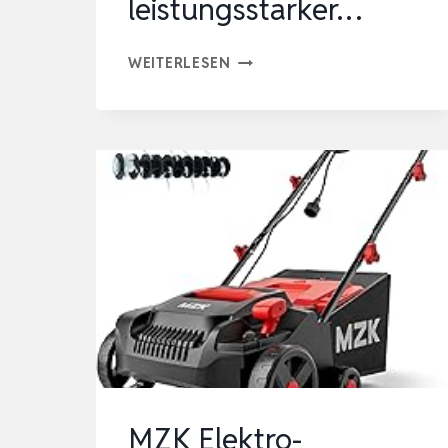
leistungsstarker…
MZK
WEITERLESEN
31
CM
BREITE
1200
W
ELEKTRISCHE
GARTENFRÄSE/BODENHACKE
21
CM
ARBEITSTIEFE,
LEISTUNGSSTARKER…
MZK Elektro-