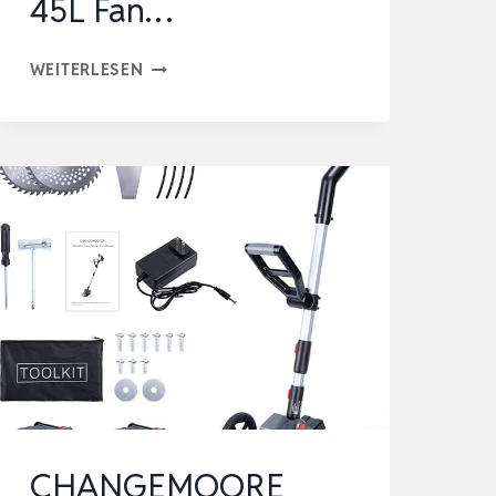
45L Fan…
MZK
WEITERLESEN
38
CM
ELEKTRO-
VERTIKUTIERER
UND
RASENLÜFTER
2-
IN-
1
MIT
5-
STUFIGER
CHANGEMOORE