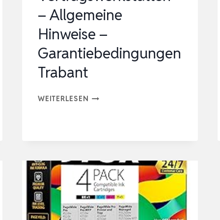
– Allgemeine
Hinweise –
Garantiebedingungen
Trabant
VERTRAGSWERKSTÄTTEN
WEITERLESEN
–
ALLGEMEINE
HINWEISE
–
GARANTIEBEDINGUNGEN
TRABANT