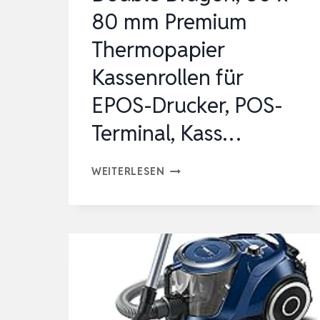
80 mm Premium
–
100ML
Thermopapier
Kassenrollen für
EPOS-Drucker, POS-
Terminal, Kass…
DOUBLE
WEITERLESEN
DRAGON,
80
X
80
MM
PREMIUM
THERMOPAPIER