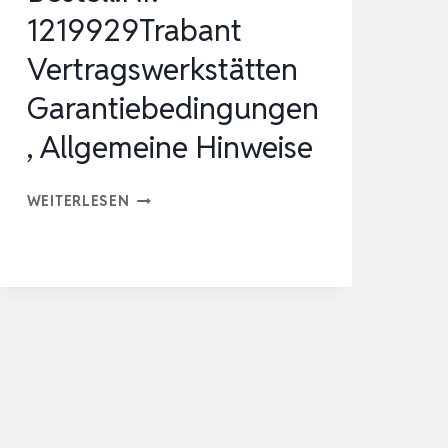
1219929Trabant
Vertragswerkstätten
Garantiebedingungen
, Allgemeine Hinweise
BESTELL.NR.
WEITERLESEN
1219929TRABANT
VERTRAGSWERKSTÄTTEN
GARANTIEBEDINGUNGEN,
ALLGEMEINE
HINWEISE