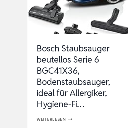
KASSENROLLEN
FÜR
EPOS-
DRUCKER,
POS-
Bosch Staubsauger
TERMINAL,
beutellos Serie 6
KASS…
BGC41X36,
Bodenstaubsauger,
ideal für Allergiker,
Hygiene-Fi…
BOSCH
WEITERLESEN
STAUBSAUGER