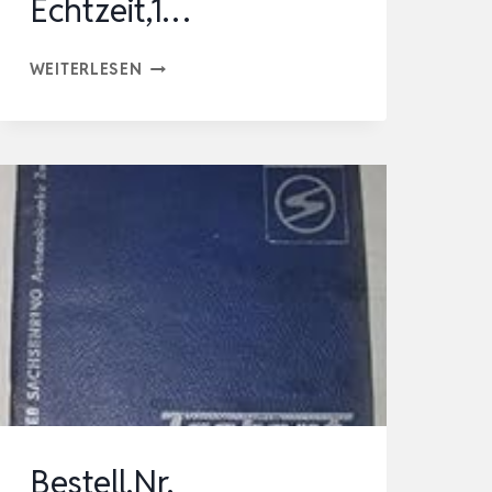
Echtzeit,1…
SPRACHÜBERSETZER
WEITERLESEN
GERÄT,ZWEI-
WEGE-
SMART-
SPRACH
ÜBERSETZER
FOTO
TASCHENÜBERSETZER
IN
ECHTZEIT,1…
Bestell.Nr.