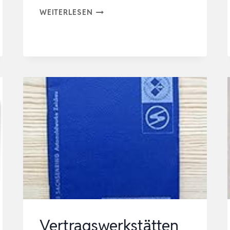
VERTRAGSWERKSTÄTTEN
WEITERLESEN
–
ALLGEMEINE
HINWEISE
–
GARANTIEBEDINGUNGEN
TRABANT
Vertragswerkstätten