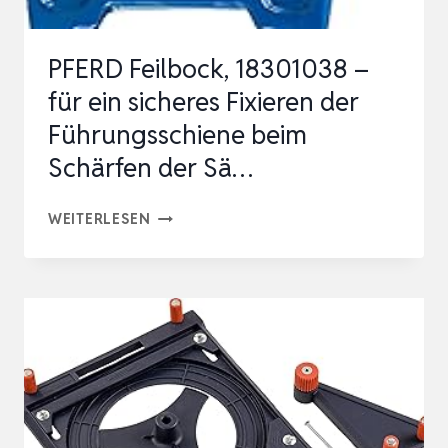
‌KOMPA…
PFERD Feilbock, 18301038 –
für ein sicheres Fixieren der
Führungsschiene beim
Schärfen der Sä…
PFERD
WEITERLESEN
FEILBOCK,
18301038
–
FÜR
EIN
SICHERES
FIXIEREN