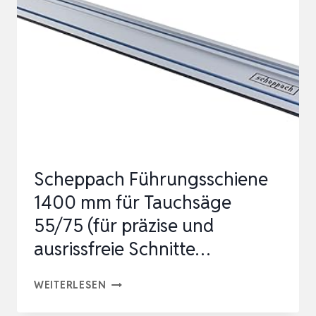
ZUM
SPANNEN,
DEHNEN,
FIXIEREN
MIT
EINER
HAND
–
Scheppach Führungsschiene
KLEMMZWING…
1400 mm für Tauchsäge
55/75 (für präzise und
ausrissfreie Schnitte…
SCHEPPACH
WEITERLESEN
FÜHRUNGSSCHIENE