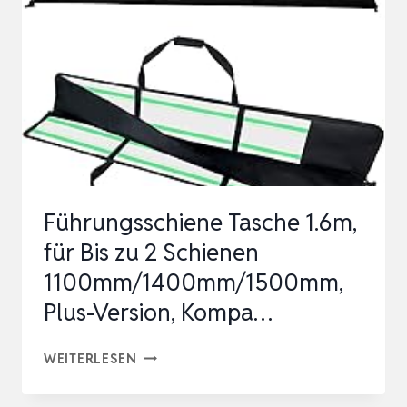
OBERFRÄSE,
UNIVERSAL-
SCHIENE
FÜR
OBERFRÄSEN,
INKL.
ZENTR…
Führungsschiene Tasche 1.6m,
für Bis zu 2 Schienen
1100mm/1400mm/1500mm,
Plus-Version, ‌Kompa…
FÜHRUNGSSCHIENE
WEITERLESEN
TASCHE