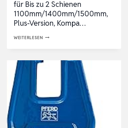
für Bis zu 2 Schienen
1100mm/1400mm/1500mm,
Plus-Version, ‌Kompa…
FÜHRUNGSSCHIENE
WEITERLESEN
TASCHE
1.6M,
FÜR
BIS
ZU
2
SCHIENEN
1100MM/1400MM/1500MM,
PLUS-
VERSION,