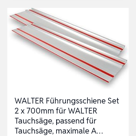
1.6M,
FÜR
BIS
ZU
2
SCHIENEN
1100MM/1400MM/1500MM,
PLUS-
VERSION,
‌KOMPA…
WALTER Führungsschiene Set
2 x 700mm für WALTER
Tauchsäge, passend für
Tauchsäge, maximale A…