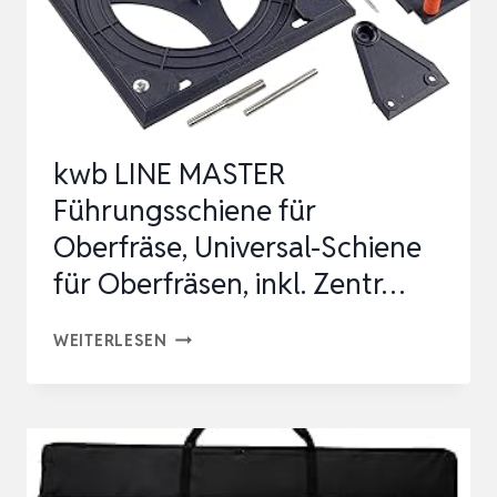
DER
FÜHRUNGSSCHIENE
BEIM
SCHÄRFEN
DER
kwb LINE MASTER
SÄ…
Führungsschiene für
Oberfräse, Universal-Schiene
für Oberfräsen, inkl. Zentr…
KWB
WEITERLESEN
LINE
MASTER
FÜHRUNGSSCHIENE
FÜR