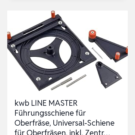
1400
MM
FÜR
TAUCHSÄGE
55/75
(FÜR
PRÄZISE
UND
AUSRISSFREIE
SCHNITTE…
kwb LINE MASTER
Führungsschiene für
Oberfräse, Universal-Schiene
für Oberfräsen, inkl. Zentr…