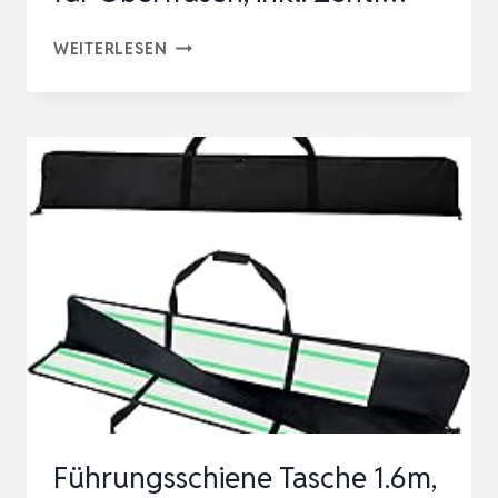
KWB
WEITERLESEN
LINE
MASTER
FÜHRUNGSSCHIENE
FÜR
OBERFRÄSE,
UNIVERSAL-
SCHIENE
FÜR
OBERFRÄSEN,
INKL.
ZENTR…
Führungsschiene Tasche 1.6m,