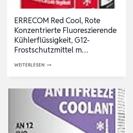
FÜR
GANZJÄHRIGE
ERRECOM Red Cool, Rote
SCH…
Konzentrierte Fluoreszierende
Kühlerflüssigkeit, G12-
Frostschutzmittel m…
ERRECOM
WEITERLESEN
RED
COOL,
ROTE
KONZENTRIERTE
FLUORESZIERENDE
KÜHLERFLÜSSIGKEIT,
G12-