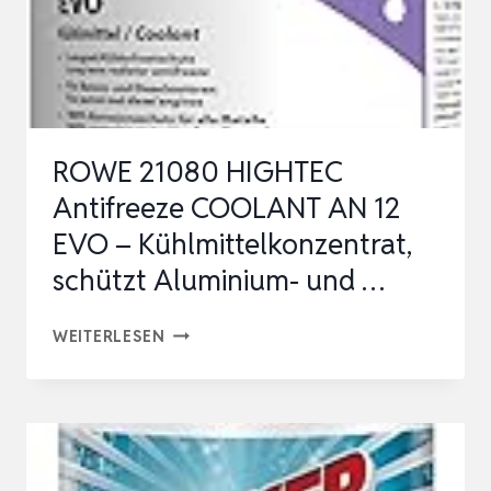
FROSTSCHUTZMITTEL
M…
ROWE 21080 HIGHTEC
Antifreeze COOLANT AN 12
EVO – Kühlmittelkonzentrat,
schützt Aluminium- und …
ROWE
WEITERLESEN
21080
HIGHTEC
ANTIFREEZE
COOLANT