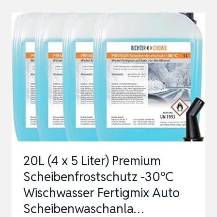
SCHEIBEN-
FROSTSCHUTZ
KONZENTRAT
GLETSCHERFRISCHE
|
1
LITER
|
REINIGUNGSZUSATZ
FÜR
A…
20L (4 x 5 Liter) Premium
Scheibenfrostschutz -30°C
Wischwasser Fertigmix Auto
Scheibenwaschanla…