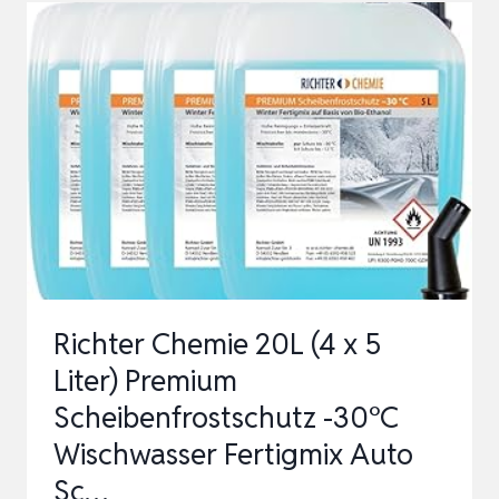
12
EVOX
SUPER
(VIOLETT)
KONZENTRAT
1X
1,5
LITER
Richter Chemie 20L (4 x 5
Liter) Premium
Scheibenfrostschutz -30°C
Wischwasser Fertigmix Auto
Sc…