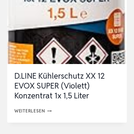
-30°C/+107°C,
G12+
G12++
FROSTSCHUTZMITTEL
MIT
SI-
O…
D.LINE Kühlerschutz XX 12
EVOX SUPER (Violett)
Konzentrat 1x 1,5 Liter
D.LINE
WEITERLESEN
KÜHLERSCHUTZ
XX