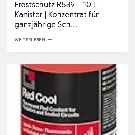
Frostschutz R539 – 10 L
Kanister | Konzentrat für
ganzjährige Sch…
FÖRCH
WEITERLESEN
SCHEIBENREINIGER
MIT
FROSTSCHUTZ
R539
–
10
L
KANISTER
|
KONZENTRAT