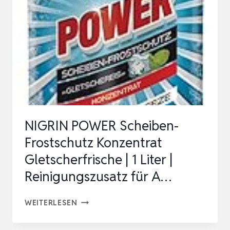
AN
12
EVO
–
KÜHLMITTELKONZENTRAT,
SCHÜTZT
ALUMINIUM-
UND
NIGRIN POWER Scheiben-
…
Frostschutz Konzentrat
Gletscherfrische | 1 Liter |
Reinigungszusatz für A…
NIGRIN
WEITERLESEN
POWER