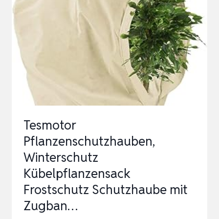
–
5L
–
SCHÜTZT
LEITUNGEN
VOR
FROSTSCHÄDEN
–
Tesmotor
MATERIALSCHONEN…
Pflanzenschutzhauben,
Winterschutz
Kübelpflanzensack
Frostschutz Schutzhaube mit
Zugban…