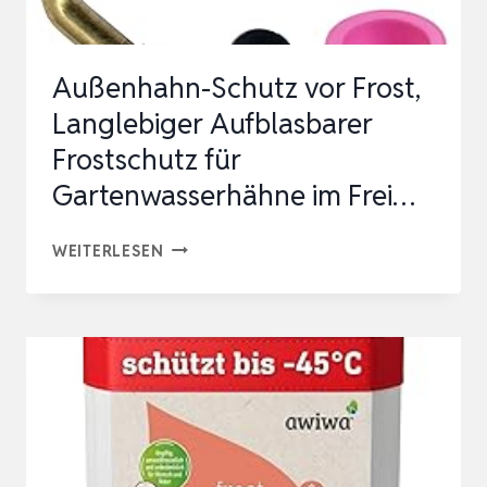
Außenhahn-Schutz vor Frost,
Langlebiger Aufblasbarer
Frostschutz für
Gartenwasserhähne im Frei…
AUSSENHAHN-S
WEITERLESEN
CHUTZ V
OR F
ROST, L
ANGLEBIGER A
UFBLASBARER F
ROSTSCHUTZ F
ÜR G