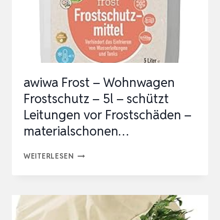
ARTENWASSERHÄHNE I
M F
REI…
awiwa Frost – Wohnwagen
Frostschutz – 5l – schützt
Leitungen vor Frostschäden –
materialschonen…
AWIWA
WEITERLESEN
FROST
–
WOHNWAGEN
FROSTSCHUTZ