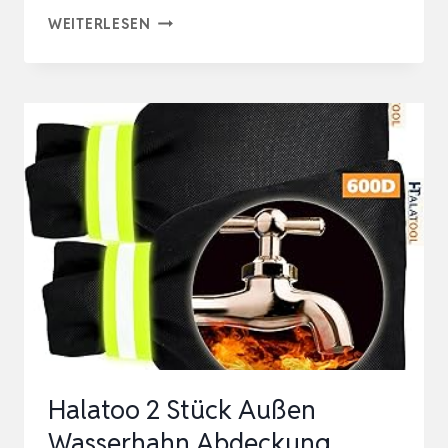
TESMOTOR
WEITERLESEN
PFLANZENSCHUTZHAUBEN,
WINTERSCHUTZ
KÜBELPFLANZENSACK
FROSTSCHUTZ
SCHUTZHAUBE
MIT
ZUGBAN…
Halatoo 2 Stück Außen
Wasserhahn Abdeckung