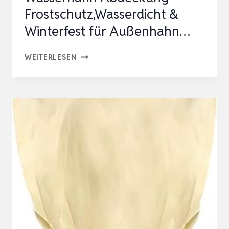
Frostschutz,Wasserdicht &
Winterfest für Außenhahn…
HALATOO
WEITERLESEN
2
STÜCK
AUSSEN W
ASSERHAHN A
BDECKUNG F
ROSTSCHUTZ,WASSERDICHT &
W
INTERFEST F
ÜR A
USSENHAHN…