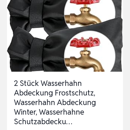
DEN
WINTER,
VERDICKTE
AUSSEN-G
ARTEN-W
ASSERHAHN-S
OCKEN F
ÜR F
…
2 Stück Wasserhahn
Abdeckung Frostschutz,
Wasserhahn Abdeckung
Winter, Wasserhahne
Schutzabdecku…