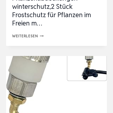
winterschutz,2 Stück
Frostschutz für Pflanzen im
Freien m…
SYITCUN
WEITERLESEN
120X180CM
PFLANZENABDECKUNGEN
WINTERSCHUTZ,2
STÜCK
FROSTSCHUTZ
FÜR
PFLANZEN
IM
FREIEN
M…