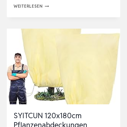
2
WEITERLESEN
STÜCK
WASSERHAHN
ABDECKUNG
FROSTSCHUTZ,
WASSERHAHN
ABDECKUNG
WINTER,
WASSERHAHNE
SCHUTZABDECKU…
SYITCUN 120x180cm
Pflanzenabdeckungen