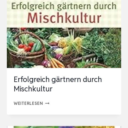
SPARSAM
&
INNOVATIV
(BLV
GESTALTUNG
&
PLANUNG
GARTEN)
Erfolgreich gärtnern durch
Mischkultur
ERFOLGREICH
WEITERLESEN
GÄRTNERN
DURCH