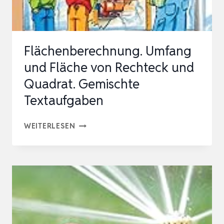
AS G
ANZE J
AHR: E
Flächenberechnung. Umfang
RFOLGRE…
und Fläche von Rechteck und
Quadrat. Gemischte
Textaufgaben
FLÄCHENBERECHNUNG.
WEITERLESEN
UMFANG
UND
FLÄCHE
VON
RECHTECK
UND