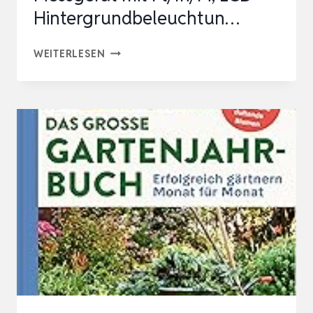
Hintergrundbeleuchtun…
LASER
WEITERLESEN
ENTFERNUNGSMESSER,
LASGOO
60M/197FT
LASER-
MESSGERÄT
MIT
FT/IN/M,
LCD-
HINTERGRUNDBELEUCHTUN…