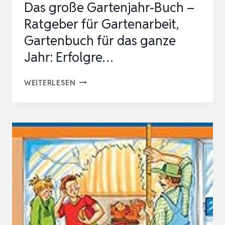
Das große Gartenjahr-Buch –
Ratgeber für Gartenarbeit,
Gartenbuch für das ganze
Jahr: Erfolgre…
DAS
WEITERLESEN
GROSSE G
ARTENJAHR-B
UCH –
R
ATGEBER F
ÜR G
ARTENARBEIT, G
ARTENBUCH F
ÜR D