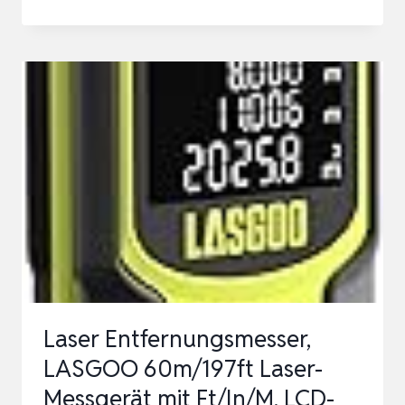
HANMATEK
LM100
100M
DIGITALES
LASER
ENTFERNUNGSMESSE
MIT
LCD
HINTERGRUNDBELEUC…
Laser Entfernungsmesser,
LASGOO 60m/197ft Laser-
Messgerät mit Ft/In/M, LCD-