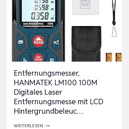
DEIN
WEG
ZUM
TRAUMGARTEN
–
TIPPS
FÜR
PLANUNG,
Entfernungsmesser,
BEPFLA…
HANMATEK LM100 100M
Digitales Laser
Entfernungsmesse mit LCD
Hintergrundbeleuc…
ENTFERNUNGSMESSER,
WEITERLESEN