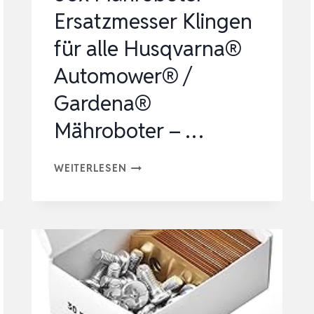
Ersatzmesser Klingen
für alle Husqvarna®
Automower® /
Gardena®
Mähroboter – …
36X
WEITERLESEN
MÄHROBOTER
ERSATZMESSER
KLINGEN
FÜR
ALLE
HUSQVARNA®
AUTOMOWER®