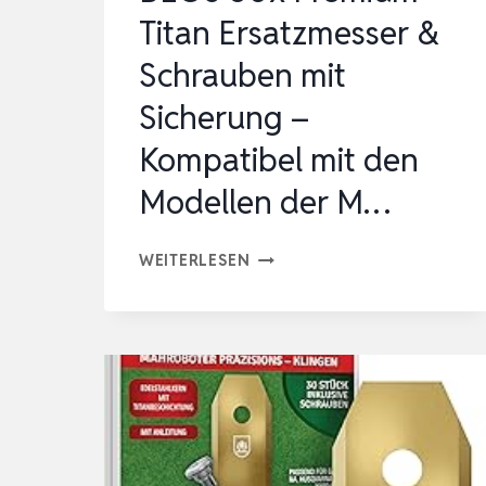
Titan Ersatzmesser &
Schrauben mit
Sicherung –
Kompatibel mit den
Modellen der M…
BEOS
WEITERLESEN
30X
PREMIUM
TITAN
ERSATZMESSER
&
SCHRAUBEN
MIT