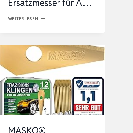
Ersatzmesser für Al…
ERSATZMESSER
WEITERLESEN
FÜR
RASENMÄHER
45X
MÄHROBOTER
MESSER
UNIVERSAL
ERSATZKLINGEN
ERSATZMESSER
FÜR
AL…
MASKO®