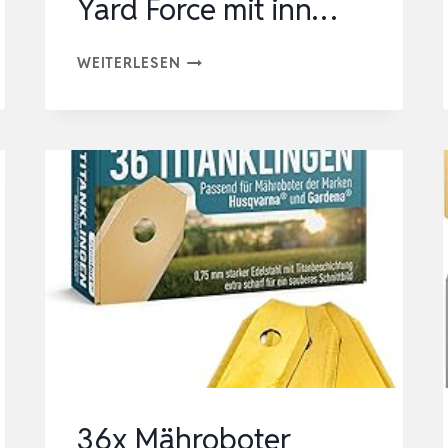
Yard Force mit inn…
HOCHWERTIGE
WEITERLESEN
ERSATZMESSER
FÜR
MÄHROBOTER
–
KOMPATIBEL
MIT
HUSQVARNA,
GARDENA,
YARD
FORCE
MIT
INN…
36x Mähroboter