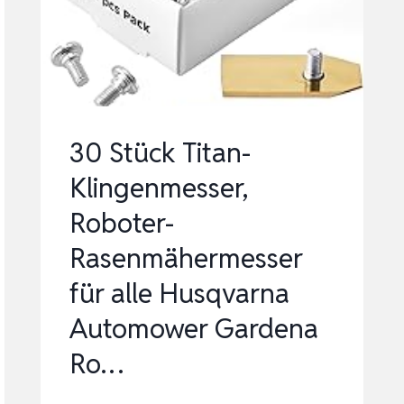
/
GARDENA®
MÄHROBOTER
–
…
30 Stück Titan-
Klingenmesser,
Roboter-
Rasenmähermesser
für alle Husqvarna
Automower Gardena
Ro…