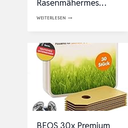
Rasenmähermes…
12
WEITERLESEN
STÜCK
ERSATZMESSER
FÜR
RASENMÄHER,
MÄHROBOTER
MESSER
ERSATZKLINGEN,
ROBOTER-
RASENMÄHERMES…
BEOS 30x Premium