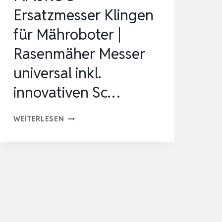
Ersatzmesser Klingen
für Mähroboter |
Rasenmäher Messer
universal inkl.
innovativen Sc…
MASKO®
WEITERLESEN
ERSATZMESSER
KLINGEN
FÜR
MÄHROBOTER
|
RASENMÄHER
MESSER