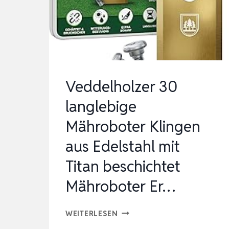
SICHERUNG
–
KOMPATIBEL
MIT
DEN
Veddelholzer 30
MODELLEN
langlebige
DER
Mähroboter Klingen
M…
aus Edelstahl mit
Titan beschichtet
Mähroboter Er…
VEDDELHOLZER
WEITERLESEN
30