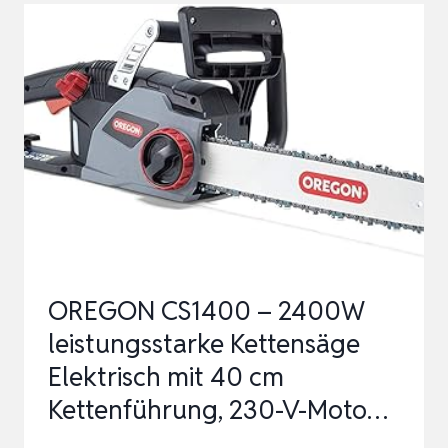
GH-
EC
1835
(1.800
W.,
ROBUSTES
SCHWERT
UND
SCHARFE
KETTE,
OREGON CS1400 – 2400W
WERKZEUGLOS…
leistungsstarke Kettensäge
Elektrisch mit 40 cm
Kettenführung, 230-V-Moto…