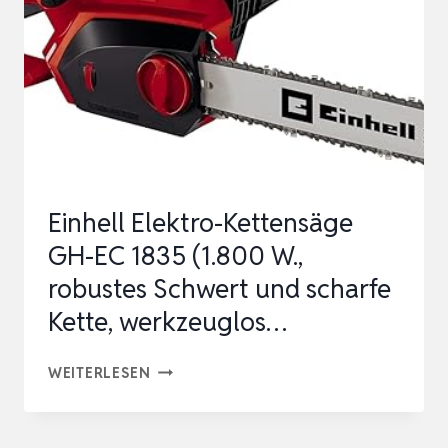
KETTENSÄGE
MIT
TELESKOPSTANGE
&
33
MM
ELEKTRO
Einhell Elektro-Kettensäge
GARTENSCHERE,
GH-EC 1835 (1.800 W.,
4-
robustes Schwert und scharfe
IN-
Kette, werkzeuglos…
1
G…
EINHELL
WEITERLESEN
ELEKTRO-
KETTENSÄGE