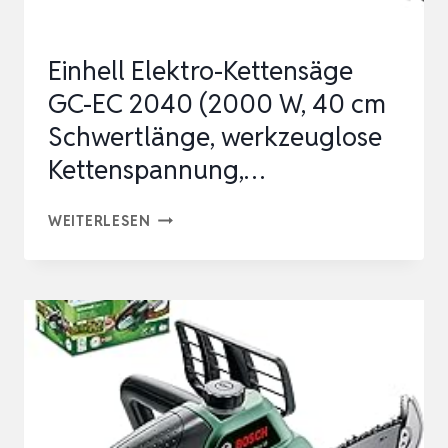
M/S,
MIT
Einhell Elektro-Kettensäge
…
GC-EC 2040 (2000 W, 40 cm
Schwertlänge, werkzeuglose
Kettenspannung,…
EINHELL
WEITERLESEN
ELEKTRO-
KETTENSÄGE
GC-
EC
2040
(2000
W,