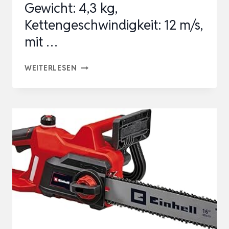
Gewicht: 4,3 kg,
Kettengeschwindigkeit: 12 m/s,
mit …
BOSCH
WEITERLESEN
KETTENSÄGE
UNIVERSALCHAIN
40
(1800
W,
GEWICHT:
4,3
KG,
KETTENGESCHWINDIGKEIT:
12