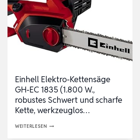
KOMPATIBEL
MIT
MAKITA
AKKU,
BÜRSTENLOSER
6
ZOLL
MINI
Einhell Elektro-Kettensäge
KETTENSÄGE
GH-EC 1835 (1.800 W.,
&
robustes Schwert und scharfe
25MM…
Kette, werkzeuglos…
EINHELL
WEITERLESEN
ELEKTRO-