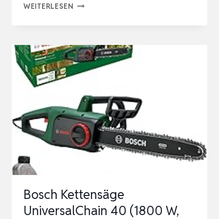
OREGON
WEITERLESEN
CS1400
–
2400W
LEISTUNGSSTARKE
KETTENSÄGE
ELEKTRISCH
MIT
40
CM
KETTENFÜHRUNG,
230-
V-
Bosch Kettensäge
MOTO…
UniversalChain 40 (1800 W,