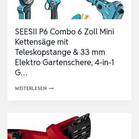
BATTERIEN,
TELESKOPSTANGE
BIS
SEESII P6 Combo 6 Zoll Mini
ZU
Kettensäge mit
4,5
Teleskopstange & 33 mm
M…
Elektro Gartenschere, 4-in-1
G…
SEESII
WEITERLESEN
P6
COMBO
6
ZOLL
MINI