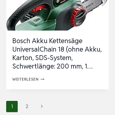
40
CM
SCHWERTLÄNGE,
WERKZEUGLOSE
KETTENSPANNUNG,
Bosch Akku Kettensäge
…
UniversalChain 18 (ohne Akku,
Karton, SDS-System,
Schwertlänge: 200 mm, 1…
BOSCH
WEITERLESEN
AKKU
KETTENSÄGE
UNIVERSALCHAIN
Seitennavigation
Nächste
1
2
18