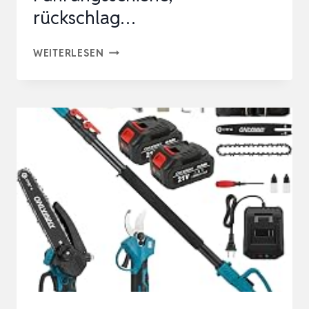
rückschlag…
OREGON
WEITERLESEN
2400W
KABELGEBUNDENE
ELEKTRO-
KETTENSÄGE
MIT
18
ZOLL
(45
CM)
FÜHRUNGSSCHIENE,
RÜCKSCHLAG…