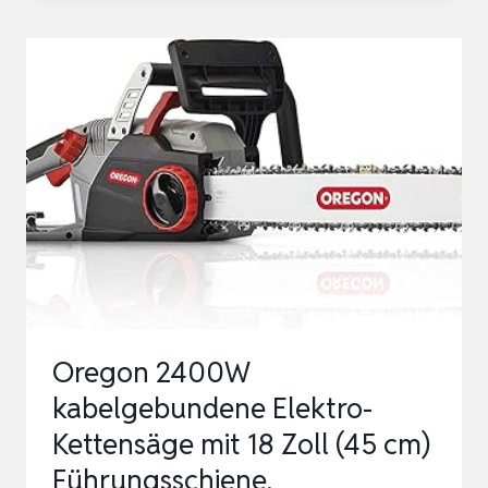
KETTENSÄGE
GH-
EC
1835
(1.800
W.,
ROBUSTES
SCHWERT
UND
SCHARFE
KETTE,
Oregon 2400W
WERKZEUGLOS…
kabelgebundene Elektro-
Kettensäge mit 18 Zoll (45 cm)
Führungsschiene,