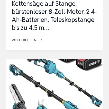
Kettensäge auf Stange,
bürstenloser 8-Zoll-Motor, 2 4-
Ah-Batterien, Teleskopstange
bis zu 4,5 m…
KETTENSÄGE
WEITERLESEN
AUF
STANGE,
BÜRSTENLOSER
8-
ZOLL-
MOTOR,
2
4-
AH-