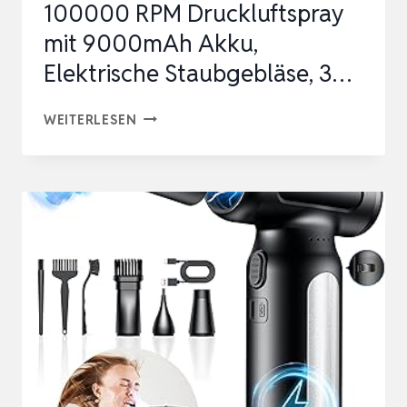
100000 RPM Druckluftspray
TAS…
mit 9000mAh Akku,
Elektrische Staubgebläse, 3…
DRUCKLUFT
WEITERLESEN
STAUBGEBLÄSE,
100000
RPM
DRUCKLUFTSPRAY
MIT
9000MAH
AKKU,
ELEKTRISCHE
STAUBGEBLÄSE,
3…