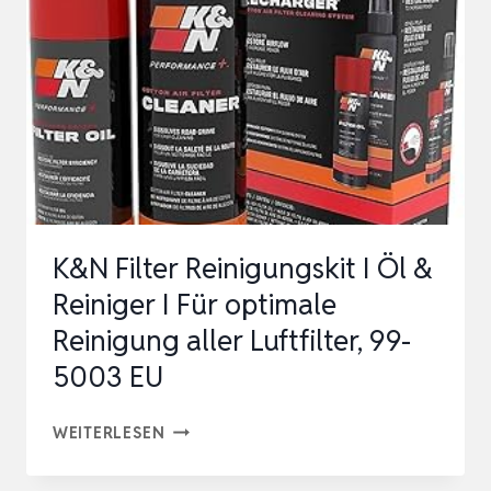
DRUCKLUFTSPRAY
MIT
4-
SPEED
TURBOJET
MODE,
8000MAH
AKKU…
K&N Filter Reinigungskit I Öl &
Reiniger I Für optimale
Reinigung aller Luftfilter, 99-
5003 EU
K&N
WEITERLESEN
FILTER