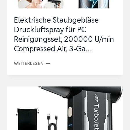
Elektrische Staubgebläse
Druckluftspray für PC
Reinigungsset, 200000 U/min
Compressed Air, 3-Ga…
ELEKTRISCHE
WEITERLESEN
STAUBGEBLÄSE
DRUCKLUFTSPRAY
FÜR
PC
REINIGUNGSSET,
200000
U/MIN