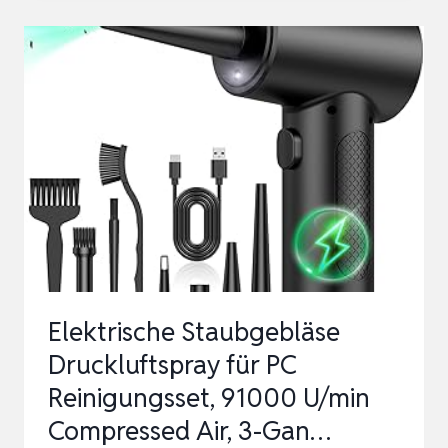
REINIGUNGSKIT
I
ÖL
&
REINIGER
I
FÜR
OPTIMALE
REINIGUNG
ALLER
LUFTFILTER,
Elektrische Staubgebläse
99-
Druckluftspray für PC
5003
Reinigungsset, 91000 U/min
EU
Compressed Air, 3-Gan…