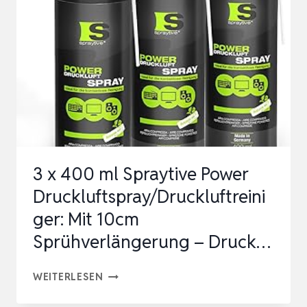
RPM
ELECTRIC
AIR
DUSTER
MIT
8000
MAH
AKKU
3 x 400 ml Spraytive Power
ULTRALEISE
Druckluftspray/Druckluftreini
DRU…
ger: Mit 10cm
Sprühverlängerung – Druck…
3
WEITERLESEN
X