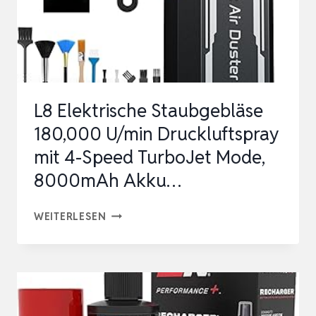
COMPRESSED
AIR,
3-
GA…
L8 Elektrische Staubgebläse
180,000 U/min Druckluftspray
mit 4-Speed TurboJet Mode,
8000mAh Akku…
L8
WEITERLESEN
ELEKTRISCHE
STAUBGEBLÄSE
180,000
U/MIN