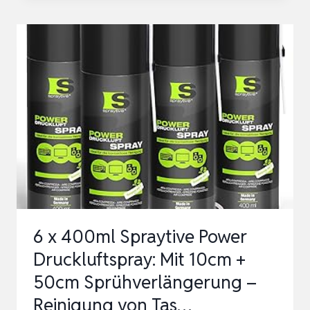
400
ML
SPRAYTIVE
POWER
DRUCKLUFTSPRAY/DRUCKLUFTREINIGER
MIT
10CM
SPRÜHVERLÄNGERUNG
–
DRUCK…
6 x 400ml Spraytive Power
Druckluftspray: Mit 10cm +
50cm Sprühverlängerung –
Reinigung von Tas…