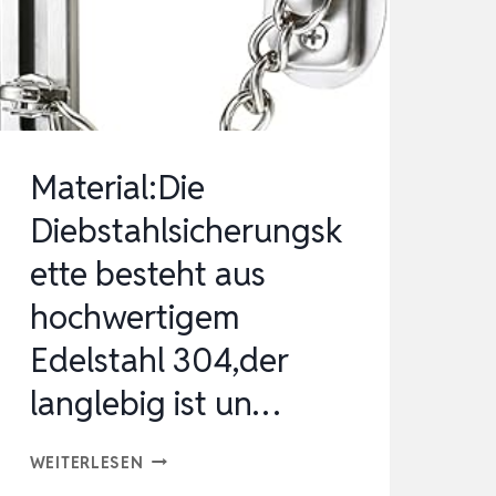
200CM
ZAHLENSCHLOSS
–
STAHLSEIL
SCHLOS…
Material:Die
Diebstahlsicherungsk
ette besteht aus
hochwertigem
Edelstahl 304,der
langlebig ist un…
MATERIAL:DIE
WEITERLESEN
DIEBSTAHLSICHERUNGSKETTE