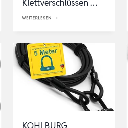
Klettverschlüssen …
KOHLBURG
WEITERLESEN
10
METER
KABELSCHLOSS
ZAHLENSCHLOSS
–
1000CM
STAHLSEIL
UMMANTELT
MIT
KLETTVERSCHLÜSSEN
…
KOHLBURG