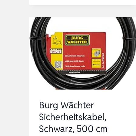
MIT
ÖSEN,
STAHLKABEL
MIT
SCHLAUFEN,
SCHLAUFENKABEL
–
DIEBSTAHLSICHERUNG
FÜR…
Burg Wächter
Sicherheitskabel,
Schwarz, 500 cm