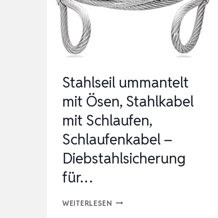
DIEBSTAHLSICHERUNG
MUTTERN-
SET
AUS
EDELSTAHL
Stahlseil ummantelt
DIEBSTAHLSICHER…
mit Ösen, Stahlkabel
mit Schlaufen,
Schlaufenkabel –
Diebstahlsicherung
für…
STAHLSEIL
WEITERLESEN
UMMANTELT