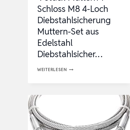
Schloss M8 4-Loch
Diebstahlsicherung
Muttern-Set aus
Edelstahl
Diebstahlsicher…
4
WEITERLESEN
STÜCK
MUTTERN
1
SCHLOSS
M8
4-
LOCH