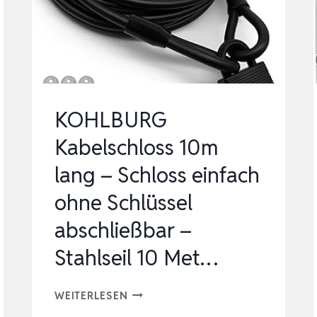
500CM
ZAHLENSCHLOSS
–
STAHLSEIL
SCHLOS…
KOHLBURG
Kabelschloss 10m
lang – Schloss einfach
ohne Schlüssel
abschließbar –
Stahlseil 10 Met…
KOHLBURG
WEITERLESEN
KABELSCHLOSS