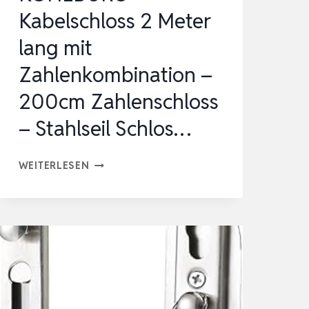
SCHLAUFEN…
Kabelschloss 2 Meter
lang mit
Zahlenkombination –
200cm Zahlenschloss
– Stahlseil Schlos…
KOHLBURG
WEITERLESEN
KABELSCHLOSS
2
METER
LANG
MIT
ZAHLENKOMBINATION
–