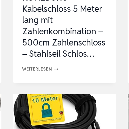
Kabelschloss 5 Meter
lang mit
Zahlenkombination –
500cm Zahlenschloss
– Stahlseil Schlos…
KOHLBURG
WEITERLESEN
KABELSCHLOSS
5
METER
LANG
MIT
ZAHLENKOMBINATION
–