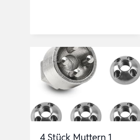
SICHERHEITSKABEL,
SCHWARZ,
500
CM
4 Stück Muttern 1