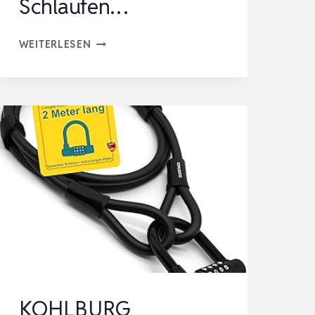
Schlaufen…
KOHLBURG
WEITERLESEN
KABELSCHLOSS
2M
LANG
–
SCHLOSS
MIT
SCHLÜSSEL
EINFACH
ZUKLICKBAR
–
2
METER
KOHLBURG