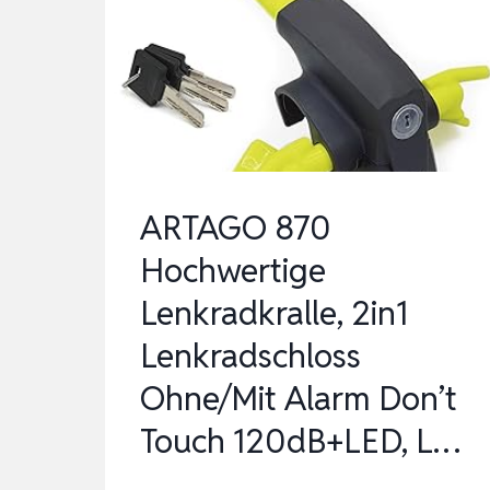
FERNBEDIENUNG,
125
DB,
ANTI-
DIEBSTAHL
ALARMA…
ARTAGO 870
Hochwertige
Lenkradkralle, 2in1
Lenkradschloss
Ohne/Mit Alarm Don’t
Touch 120dB+LED, L…