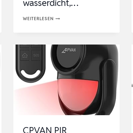
wasserdicht,…
MONIMOTO
WEITERLESEN
9
ANTI-
DIEBSTAHL
GPS
UND
ALARM
TRACKER
DIY-
INSTALLATION,
KEINE
VERKABELUNG,
WASSERDICHT,
CPVAN PIR