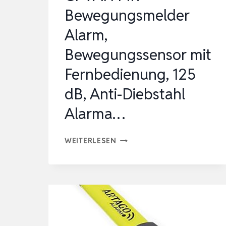
Bewegungsmelder
Alarm,
Bewegungssensor mit
Fernbedienung, 125
dB, Anti-Diebstahl
Alarma…
CPVAN
WEITERLESEN
PIR
BEWEGUNGSMELDER
ALARM,
BEWEGUNGSSENSOR
MIT