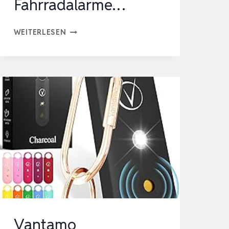
Fahrradalarme…
ANTI-
WEITERLESEN
DIEBSTAHL-
FAHRRADALARM
MIT
FERNBEDIENUNG,
113
DB
KABELLOSE
VIBRATION,
MOTORRAD-
FAHRRADALARME…
Vantamo