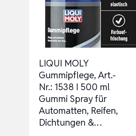
FLIESEN,
FUGEN
&
MEHR
–
MIT
AKTIV-
LIQUI MOLY
CHLOR
Gummipflege, Art.-
UND
Nr.: 1538 I 500 ml
HAFTE…
Gummi Spray für
Automatten, Reifen,
Dichtungen &…