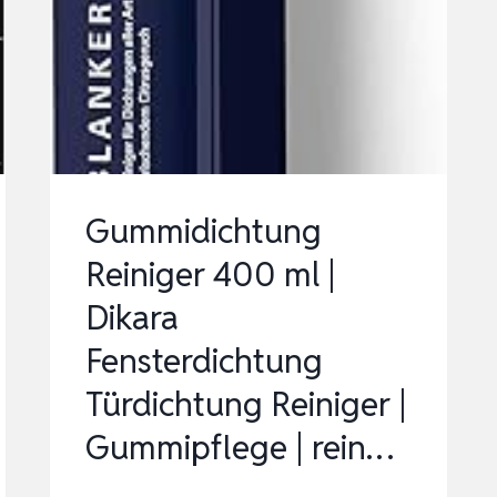
BAD,
SCHIMMELSTOP
MIT
LANGZEITWIRKUNG,
SC…
Gummidichtung
Reiniger 400 ml |
Dikara
Fensterdichtung
Türdichtung Reiniger |
Gummipflege | rein…