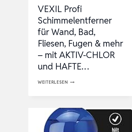
VEXIL Profi
Schimmelentferner
für Wand, Bad,
Fliesen, Fugen & mehr
– mit AKTIV-CHLOR
und HAFTE…
VEXIL
WEITERLESEN
PROFI
SCHIMMELENTFERNER
FÜR
WAND,
BAD,