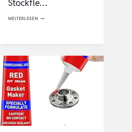
Stockfle…
PATINA-
WEITERLESEN
FALA®
SCHIMMELENTFERNER
0,5L
–
7250
SE05
–
SOFORT
WIRKSAM
–
ENTFERNT
SCHIMMEL,