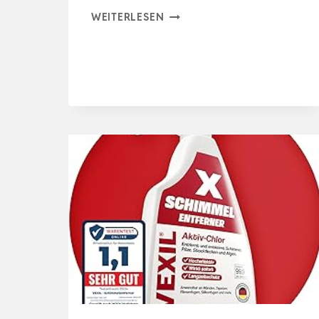
MILKIT
WEITERLESEN
DICHTMILCH
ENTFERNER
–
TUBELESS
DICHTMITTEL
ENTFERNER
FÜR
RENNRAD,
GRAVEL
UND
MTB
–
TUB…