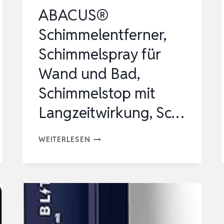
ABACUS®
Schimmelentferner,
Schimmelspray für
Wand und Bad,
Schimmelstop mit
Langzeitwirkung, Sc…
ABACUS®
WEITERLESEN
SCHIMMELENTFERNER,
SCHIMMELSPRAY
FÜR
WAND
UND