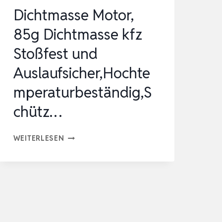
STOCKFLE…
Dichtmasse Motor,
85g Dichtmasse kfz
Stoßfest und
Auslaufsicher,Hochte
mperaturbeständig,S
chütz…
DICHTMASSE
WEITERLESEN
MOTOR,
85G
DICHTMASSE
KFZ
STOSSFEST U