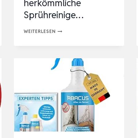
herkömmliche
Sprühreinige…
AGO
WEITERLESEN
500ML
SCHIMMELENTFERNER
MIT
PINSEL
&
HANDSCHUHEN
–
STÄRKER
ALS
HERKÖMMLICHE
SPRÜHREINIGE…