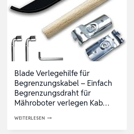
–
EINFACH
BEGRENZUNGSDRAHT
FÜR
MÄHROBOTER
VER…
Blade Verlegehilfe für
Begrenzungskabel – Einfach
Begrenzungsdraht für
Mähroboter verlegen Kab…
BLADE
WEITERLESEN
VERLEGEHILFE