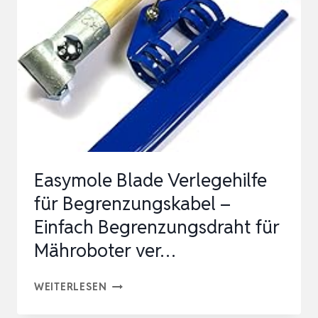
FÜR
GARDENA
MÄHROBOTER,
WITTERUNGSRESISTENT,
…
Easymole Blade Verlegehilfe
für Begrenzungskabel –
Einfach Begrenzungsdraht für
Mähroboter ver…
EASYMOLE
WEITERLESEN
BLADE