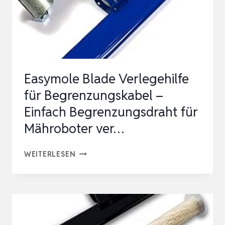
KUNSTSTOFF
ERDANKER
KABEL
MÄH…
Easymole Blade Verlegehilfe
für Begrenzungskabel –
Einfach Begrenzungsdraht für
Mähroboter ver…
EASYMOLE
WEITERLESEN
BLADE
VERLEGEHILFE
FÜR
BEGRENZUNGSKABEL