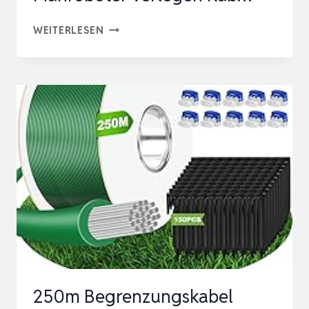
BLADE
WEITERLESEN
VERLEGEHILFE
FÜR
BEGRENZUNGSKABEL
–
EINFACH
BEGRENZUNGSDRAHT
FÜR
MÄHROBOTER
VERLEGEN
KAB…
250m Begrenzungskabel