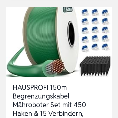
FÜR
BEGRENZUNGSKABEL
–
EINFACH
BEGRENZUNGSDRAHT
FÜR
MÄHROBOTER
VERLEGEN
KAB…
HAUSPROFI 150m
Begrenzungskabel
Mähroboter Set mit 450
Haken & 15 Verbindern,