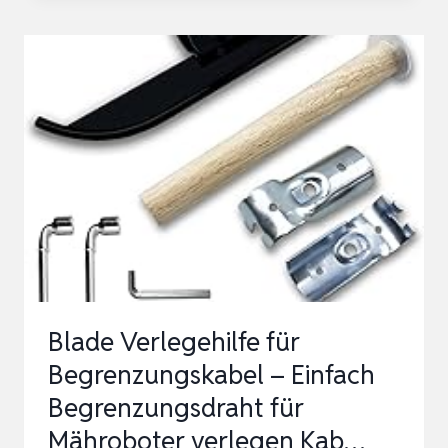
VERLEGEHILFE
FÜR
BEGRENZUNGSKABEL
–
EINFACH
BEGRENZUNGSDRAHT
FÜR
MÄHROBOTER
VER…
Blade Verlegehilfe für
Begrenzungskabel – Einfach
Begrenzungsdraht für
Mähroboter verlegen Kab…