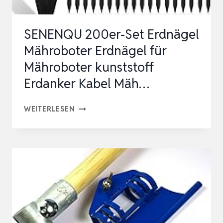
ANSCHLUSSKLEMMEN,
ROBU…
SENENQU 200er-Set Erdnägel
Mähroboter Erdnägel für
Mähroboter kunststoff
Erdanker Kabel Mäh…
SENENQU
WEITERLESEN
200ER-
SET
ERDNÄGEL
MÄHROBOTER
ERDNÄGEL
FÜR
MÄHROBOTER