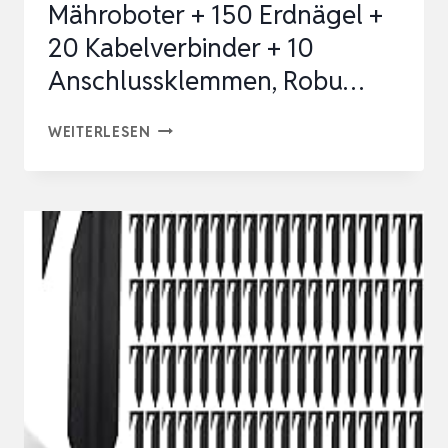
Mähroboter + 150 Erdnägel +
20 Kabelverbinder + 10
Anschlussklemmen, Robu…
250M
WEITERLESEN
BEGRENZUNGSKABEL
MÄHROBOTER
+
150
ERDNÄGEL
+
20
KABELVERBINDER
+
10