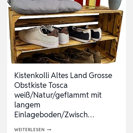
IT G
EFLAMMTEN B
ODEN M
IT M
ITTELBRETT G
EFLAMMT L
ÄNGS A
UFBWAHRUN…
Kistenkolli Altes Land Grosse
Obstkiste Tosca
weiß/Natur/geflammt mit
langem
Einlageboden/Zwisch…
KISTENKOLLI
WEITERLESEN