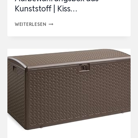
Kunststoff | Kiss…
GARTENBOX
WEITERLESEN
170L
|
WASSERDICHT
&
WETTERFEST
|
ABSCHLIESSBARE A
UFBEWAHRUNGSBOX A
US K
UNSTSTOFF |
K
ISS…