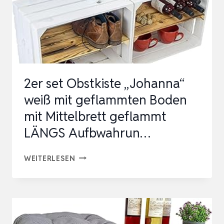
2er set Obstkiste „Johanna“
weiß mit geflammten Boden
mit Mittelbrett geflammt
LÄNGS Aufbwahrun…
2ER
WEITERLESEN
SET
OBSTKISTE
„JOHANNA“
WEISS M