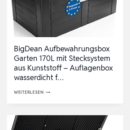
DEN
AUSSENBEREICH, T
ERRASSE, 3
75 L
, B
BigDean Aufbewahrungsbox
RAUN
Garten 170L mit Stecksystem
aus Kunststoff – Auflagenbox
wasserdicht f…
BIGDEAN
WEITERLESEN
AUFBEWAHRUNGSBOX
GARTEN
170L
MIT