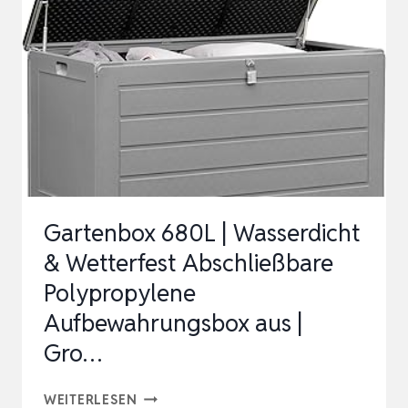
STECKSYSTEM
AUS
KUNSTSTOFF
–
AUFLAGENBOX
WASSERDICHT
F…
Gartenbox 680L | Wasserdicht
& Wetterfest Abschließbare
Polypropylene
Aufbewahrungsbox aus |
Gro…
GARTENBOX
WEITERLESEN