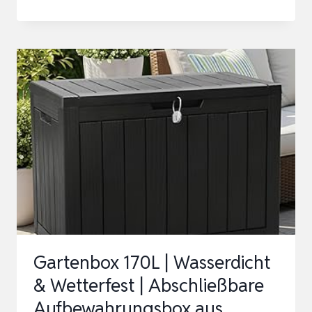
680L
|
WASSERDICHT
&
WETTERFEST
ABSCHLIESSBARE P
OLYPROPYLENE A
UFBEWAHRUNGSBOX A
US |
G
RO…
Gartenbox 170L | Wasserdicht
& Wetterfest | Abschließbare
Aufbewahrungsbox aus