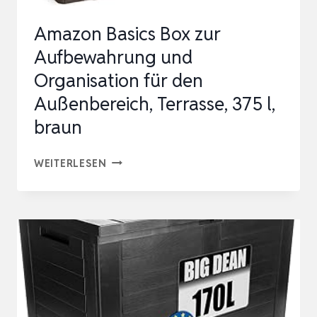
Amazon Basics Box zur
Aufbewahrung und
Organisation für den
Außenbereich, Terrasse, 375 l,
braun
AMAZON
WEITERLESEN
BASICS
BOX
ZUR
AUFBEWAHRUNG
UND
ORGANISATION
FÜR