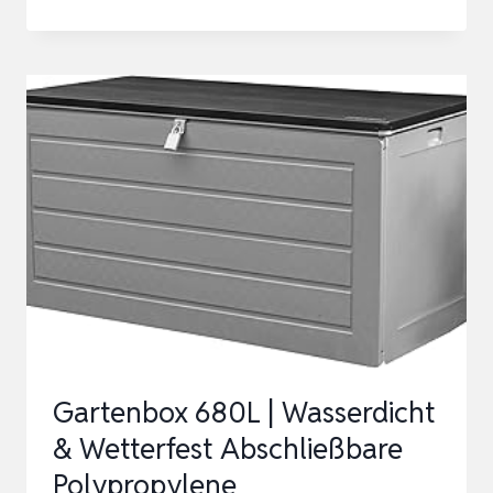
ALTES
LAND
GROSSE
OBSTKISTE
TOSCA
WEISS/NATUR/GEFLAMMT M
IT L
ANGEM E
INLAGEBODEN/ZWISCH…
Gartenbox 680L | Wasserdicht
& Wetterfest Abschließbare
Polypropylene