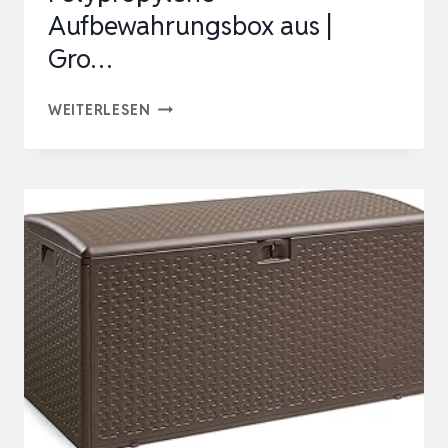
Aufbewahrungsbox aus |
Gro…
GARTENBOX
WEITERLESEN
680L
|
WASSERDICHT
&
WETTERFEST
ABSCHLIESSBARE P
OLYPROPYLENE A
UFBEWAHRUNGSBOX A
US |
G
RO…