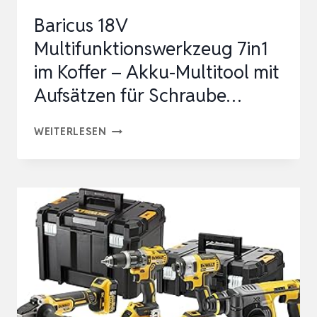
QW
Baricus 18V
Multifunktionswerkzeug 7in1
im Koffer – Akku-Multitool mit
Aufsätzen für Schraube…
BARICUS
WEITERLESEN
18V
MULTIFUNKTIONSWERKZEUG
7IN1
IM
KOFFER
–
AKKU-
MULTITOOL