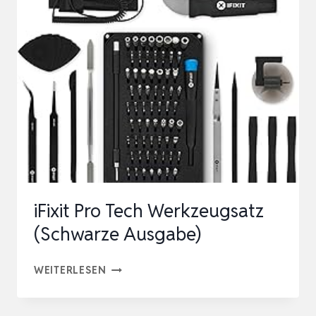
SYSTEM
AKKU-
COMBO
KIT:
GSB
18V-
45
+
GBH
18V-
iFixit Pro Tech Werkzeugsatz
22
(Schwarze Ausgabe)
+
GWS
IFIXIT
WEITERLESEN
18V-
PRO
8
TECH