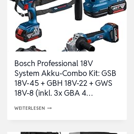
SCHLAGBOHRSCHRAUBER
DCD796,
1X
SCHLAGSCHRAUBER
DCF887,
1X
SDS-
Bosch Professional 18V
PLUS
System Akku-Combo Kit: GSB
…
18V-45 + GBH 18V-22 + GWS
18V-8 (inkl. 3x GBA 4…
BOSCH
WEITERLESEN
PROFESSIONAL
18V