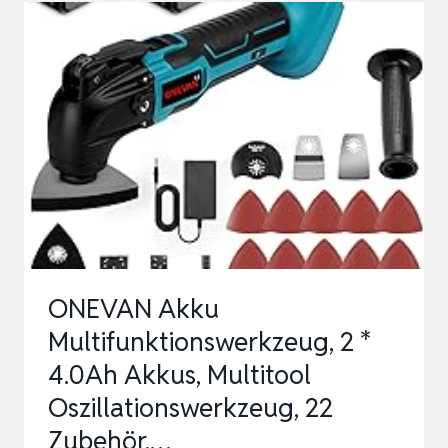
12V,
AKKU-
ROTATIONSWERKZEUG
MIT
5
VARIABLE
GESCHWINDIGKEIT
30…
ONEVAN Akku
Multifunktionswerkzeug, 2 *
4.0Ah Akkus, Multitool
Oszillationswerkzeug, 22
Zubehör,…