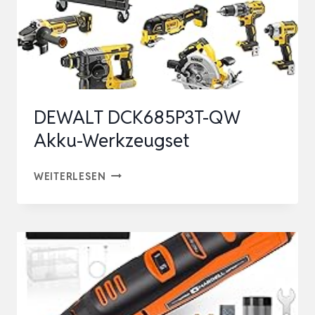
DEWALT DCK685P3T-QW
Akku-Werkzeugset
DEWALT
WEITERLESEN
DCK685P3T-
QW
AKKU-
WERKZEUGSET