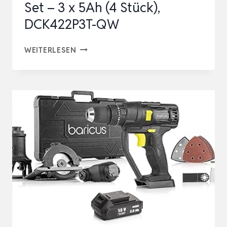
Set – 3 x 5Ah (4 Stück),
DCK422P3T-QW
DEWALT
WEITERLESEN
18V
XR
BÜRSTENLOSES
SET
–
3
X
5AH
(4
STÜCK),
DCK422P3T-