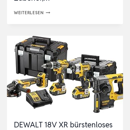
ONEVAN
WEITERLESEN
AKKU
MULTIFUNKTIONSWERKZEUG,
2
*
4.0AH
AKKUS,
MULTITOOL
OSZILLATIONSWERKZEUG,
22
ZUBEHÖR,
…
DEWALT 18V XR bürstenloses