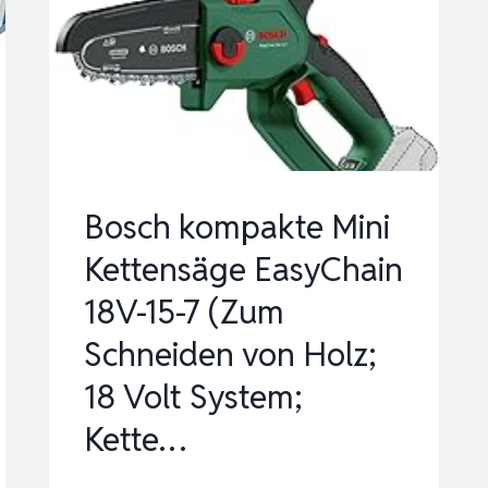
KETTENSÄGE
ADVANCEDCHAIN
36V-
35-
40
(ZUM
SCHNEIDEN
Bosch kompakte Mini
DURCH
Kettensäge EasyChain
HÄRTES…
18V-15-7 (Zum
Schneiden von Holz;
18 Volt System;
Kette…