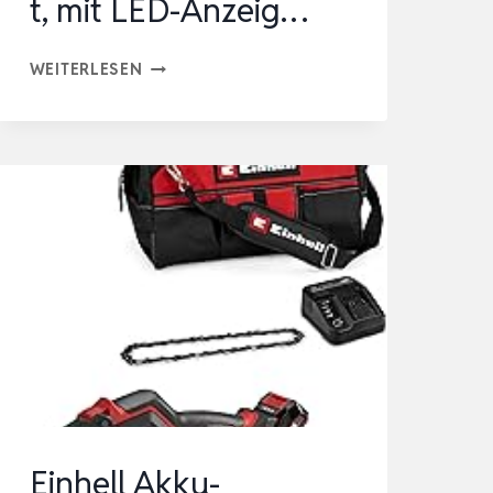
t, mit LED-Anzeig…
AKKU-
WEITERLESEN
KETTENSÄGE
16
ZOLL,
1600W
BÜRSTENLOSER
MOTOR,
21
M/S
KETTENGESCHWINDIGKEIT,
MIT
LED-
ANZEIG…
Einhell Akku-