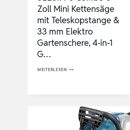
ZOLL
Zoll Mini Kettensäge
MIT
mit Teleskopstange &
2
WIEDERAU…
33 mm Elektro
Gartenschere, 4-in-1
G…
SEESII
WEITERLESEN
P6
COMBO
6
ZOLL
MINI
KETTENSÄGE
MIT