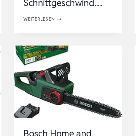
Schnittgeschwind…
HUSQVARNA
WEITERLESEN
AKKU-
KETTENSÄGE
C15X-
P4A,
BATTERIEBETRIEBEN
(LITHIUM-
IONEN,
18V,
HOHE
SCHNITTGESCHWIND…
Bosch Home and