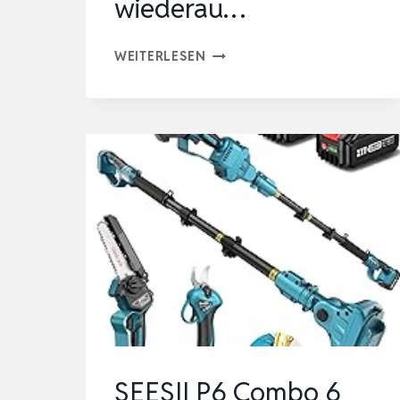
wiederau…
2-
WEITERLESEN
IN-
1
AKKU-
HOCHENTASTER
&
AKKU-
KETTENSÄGEN-
SET,
MINI-
KETTENSÄGE
KABELLOS
8
SEESII P6 Combo 6