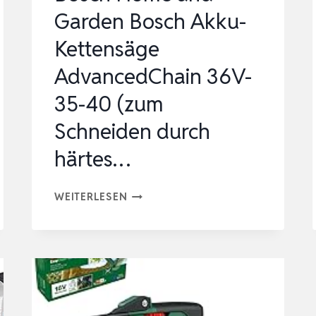
Garden Bosch Akku-
Kettensäge
AdvancedChain 36V-
35-40 (zum
Schneiden durch
härtes…
BOSCH
WEITERLESEN
HOME
AND
GARDEN
BOSCH
AKKU-