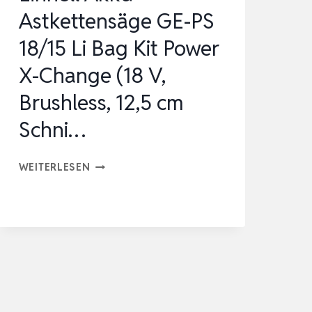
Astkettensäge GE-PS
18/15 Li Bag Kit Power
X-Change (18 V,
Brushless, 12,5 cm
Schni…
EINHELL
WEITERLESEN
AKKU-
ASTKETTENSÄGE
GE-
PS
18/15
LI
BAG