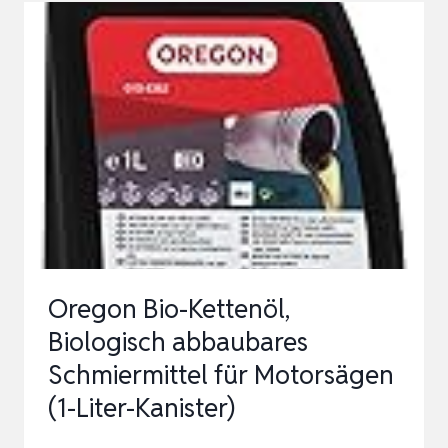
TAKT-
MOTORENÖL,
2T
(1-
LITER-
DOSIER-
FLASCHE)
Oregon Bio-Kettenöl,
Biologisch abbaubares
Schmiermittel für Motorsägen
(1-Liter-Kanister)