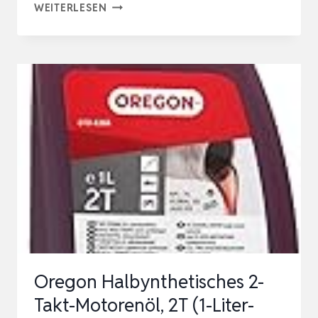
OREGON
WEITERLESEN
BIO-
KETTENÖL,
BIOLOGISCH
ABBAUBARES
SCHMIERMITTEL
FÜR
MOTORSÄGEN
(1-
LITER-
KANISTER)
Oregon Halbynthetisches 2-
Takt-Motorenöl, 2T (1-Liter-