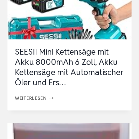
SEESII Mini Kettensäge mit
Akku 8000mAh 6 Zoll, Akku
Kettensäge mit Automatischer
Öler und Ers…
SEESII
WEITERLESEN
MINI
KETTENSÄGE
MIT
AKKU