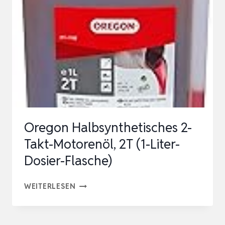
8000MAH
6
ZOLL,
AKKU
KETTENSÄGE
MIT
AUTOMATISCHER
ÖLER
Oregon Halbsynthetisches 2-
UND
Takt-Motorenöl, 2T (1-Liter-
ERS…
Dosier-Flasche)
OREGON
WEITERLESEN
HALBSYNTHETISCHES
2-