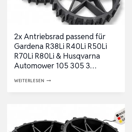
A
|
PASSEND
FÜR
2x Antriebsrad passend für
MODELL
Gardena R38Li R40Li R50Li
R70Li R80Li & Husqvarna
Automower 105 305 3…
2X
WEITERLESEN
ANTRIEBSRAD
PASSEND
FÜR
GARDENA
R38LI