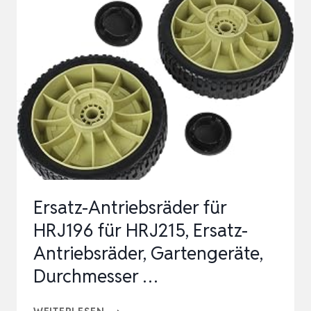
RAD
GARDENA
R38LI
R40LI
R50LI
R70LI
R80LI
MIT
OFFROAD
PROFIL
Ersatz-Antriebsräder für
HRJ196 für HRJ215, Ersatz-
Antriebsräder, Gartengeräte,
Durchmesser …
ERSATZ-