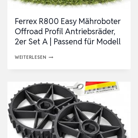
|
EDELSTAHL
Ferrex R800 Easy Mähroboter
UND…
Offroad Profil Antriebsräder,
2er Set A | Passend für Modell
FERREX
WEITERLESEN
R800
EASY
MÄHROBOTER
OFFROAD
PROFIL
ANTRIEBSRÄDER,
2ER
SET