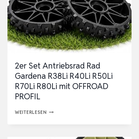
R40LI
R50LI
R70LI
R80LI
&
HUSQVARNA
AUTOMOWER
2er Set Antriebsrad Rad
105
Gardena R38Li R40Li R50Li
305
R70Li R80Li mit OFFROAD
3…
PROFIL
2ER
WEITERLESEN
SET
ANTRIEBSRAD