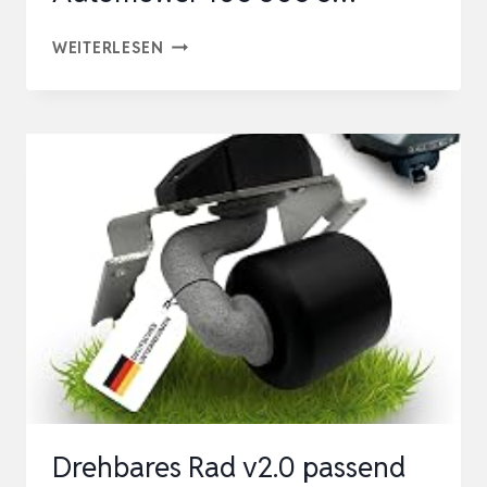
2X
WEITERLESEN
ANTRIEBSRAD
PASSEND
FÜR
GARDENA
R38LI
R40LI
R50LI
R70LI
R80LI
&
HUSQVARNA
AUTOMOWER
Drehbares Rad v2.0 passend
105