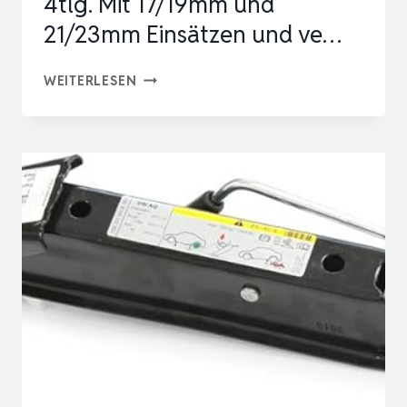
4tlg. Mit 17/19mm und
21/23mm Einsätzen und ve…
WIESEMANN
WEITERLESEN
1893
TELESKOP
RADMUTTERN-
SCHLÜSSEL
SET
4TLG.
MIT
17/19MM
UND
21/23MM
EINSÄTZEN
UND