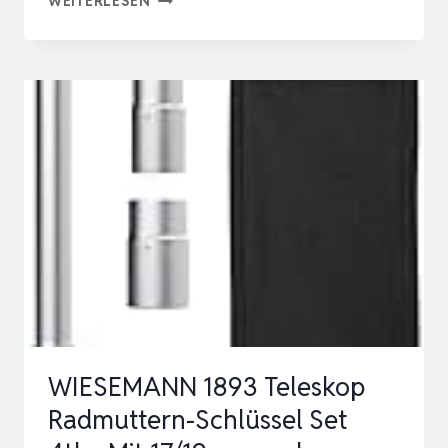
WEITERLESEN
ANTRIEBSRÄDER
FÜR
HRJ196
FÜR
HRJ215,
ERSATZ-
ANTRIEBSRÄDER,
GARTENGERÄTE,
DURCHMESSER
…
WIESEMANN 1893 Teleskop
Radmuttern-Schlüssel Set