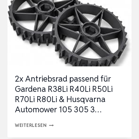
FÜR
DREAME
A1
/
A2
/
A1
PRO/ULTRA
2x Antriebsrad passend für
&
Gardena R38Li R40Li R50Li
M1
R70Li R80Li & Husqvarna
/
Automower 105 305 3…
M2
MÄHR…
2X
WEITERLESEN
ANTRIEBSRAD