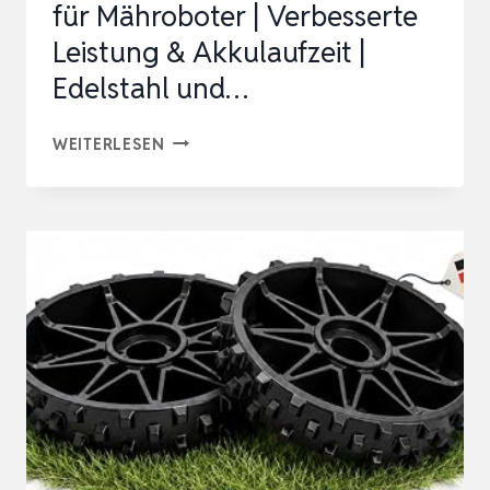
für Mähroboter | Verbesserte
305
Leistung & Akkulaufzeit |
3…
Edelstahl und…
DREHBARES
WEITERLESEN
RAD
V2.0
PASSEND
FÜR
MÄHROBOTER
|
VERBESSERTE
LEISTUNG
&
AKKULAUFZEIT