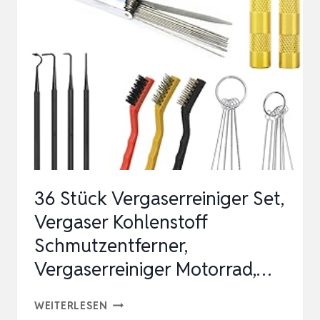
ZÜNDKERZEN
UND
VENTILE:
BÜRSTE/FEILE/10
STÄRKEN
VON
0,1
BIS
0…
36 Stück Vergaserreiniger Set,
Vergaser Kohlenstoff
Schmutzentferner,
Vergaserreiniger Motorrad,…
36
WEITERLESEN