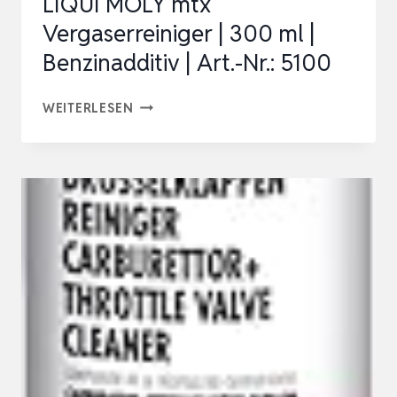
LIQUI MOLY mtx
…
Vergaserreiniger | 300 ml |
Benzinadditiv | Art.-Nr.: 5100
LIQUI
WEITERLESEN
MOLY
MTX
VERGASERREINIGER
|
300
ML
|
BENZINADDITIV
|
ART.-