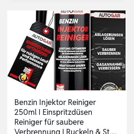
WERKSTATT,
KONZENTRAT,
VERGASER,
REINIGUNG
VON
AUTOTEILE,
WERKSTATT
IM
ULTRA…
Benzin Injektor Reiniger
250ml I Einspritzdüsen
Reiniger für saubere
Verbrennung I Ruckeln & St…