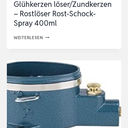
Glühkerzen löser/Zundkerzen
– Rostlöser Rost-Schock-
Spray 400ml
JLM
WEITERLESEN
INJEKTOREN
UND
GLÜHKERZEN
LÖSER/ZUNDKERZEN
–
ROSTLÖSER
ROST-
SCHOCK-
SPRAY
400ML