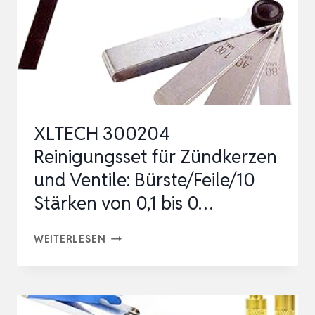
MIT
ST…
XLTECH 300204
Reinigungsset für Zündkerzen
und Ventile: Bürste/Feile/10
Stärken von 0,1 bis 0…
XLTECH
WEITERLESEN
300204
REINIGUNGSSET
FÜR