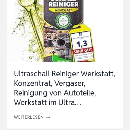
EINSPRITZDÜSEN
REINIGER
FÜR
SAUBERE
VERBRENNUNG
I
RUCKELN
&
Ultraschall Reiniger Werkstatt,
ST…
Konzentrat, Vergaser,
Reinigung von Autoteile,
Werkstatt im Ultra…
ULTRASCHALL
WEITERLESEN
REINIGER