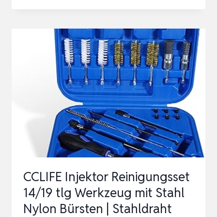
STÜCK
VERGASERREINIGER
SET,
VERGASER
KOHLENSTOFF
SCHMUTZENTFERNER,
VERGASERREINIGER
MOTORRAD,
…
CCLIFE Injektor Reinigungsset
14/19 tlg Werkzeug mit Stahl
Nylon Bürsten | Stahldraht