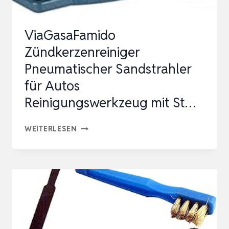
ViaGasaFamido
Zündkerzenreiniger
Pneumatischer Sandstrahler
für Autos
Reinigungswerkzeug mit St…
VIAGASAFAMIDO
WEITERLESEN
ZÜNDKERZENREINIGER
PNEUMATISCHER
SANDSTRAHLER
FÜR
AUTOS
REINIGUNGSWERKZEUG