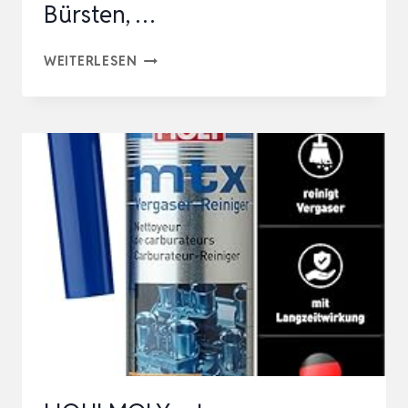
Bürsten, …
CCLIFE
WEITERLESEN
INJEKTOR
REINIGUNGSSET
14/19
TLG
WERKZEUG
MIT
STAHL
NYLON
BÜRSTEN
|
STAHLDRAHT
BÜRSTEN,