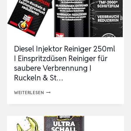
Diesel Injektor Reiniger 250ml
I Einspritzdüsen Reiniger für
saubere Verbrennung I
Ruckeln & St…
DIESEL
WEITERLESEN
INJEKTOR
REINIGER
250ML
I